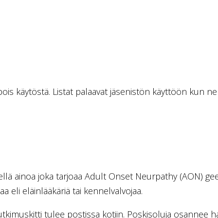
is käytöstä. Listat palaavat jäsenistön käyttöön kun ne on
llä ainoa joka tarjoaa Adult Onset Neurpathy (AON) gee
aa eli eläinlääkäriä tai kennelvalvojaa.
tutkimuskitti tulee postissa kotiin. Poskisoluja osannee h