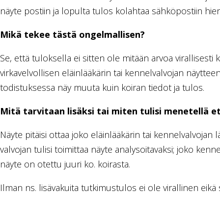
näyte postiin ja lopulta tulos kolahtaa sähköpostiin hi
Mikä tekee tästä ongelmallisen?
Se, että tuloksella ei sitten ole mitään arvoa virallisesti k
virkavelvollisen eläinlääkärin tai kennelvalvojan näytteeno
todistuksessa näy muuta kuin koiran tiedot ja tulos.
Mitä tarvitaan lisäksi tai miten tulisi menetellä 
Näyte pitäisi ottaa joko eläinlääkärin tai kennelvalvojan 
valvojan tulisi toimittaa näyte analysoitavaksi; joko kenne
näyte on otettu juuri ko. koirasta.
Ilman ns. lisävakuita tutkimustulos ei ole virallinen eik