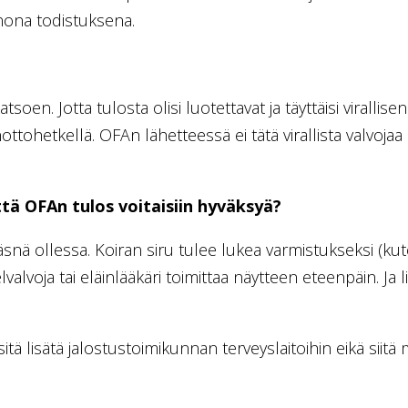
enona todistuksena.
atsoen. Jotta tulosta olisi luotettavat ja täyttäisi virallis
ttohetkellä. OFAn lähetteessä ei tätä virallista valvojaa k
että OFAn tulos voitaisiin hyväksyä?
läsnä ollessa. Koiran siru tulee lukea varmistukseksi (kute
lvalvoja tai eläinlääkäri toimittaa näytteen eteenpäin. Ja l
ä sitä lisätä jalostustoimikunnan terveyslaitoihin eikä si