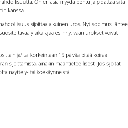
hdollisuutta. On eri asia myydä pentu ja pidättää siitä
nin kanssa.
hdollisuus sijoittaa aikuinen uros. Nyt sopimus lähtee
uositeltavaa yläikärajaa esiinny, vaan urokset voivat
ttain ja/ tai korkeintaan 15 päivää pitää koiraa
n sijoittamista, ainakin maantieteellisesti. Jos sijoitat
ta näyttely- tai koekäynneistä.