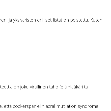
vien ja yksiväristen erilliset listat on poistettu. Kuten
ettiä on joku virallinen taho (eläinlääkäri tai
le, että cockerspanielin acral mutilation syndrome