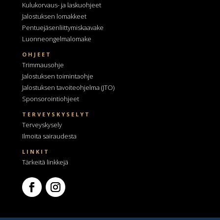
Kulukorvaus- ja laskuohjeet
Jalostuksen lomakkeet
Pentuejäsenliittymiskaavake
Luonneongelmalomake
OHJEET
Trimmausohje
Jalostuksen toimintaohje
Jalostuksen tavoiteohjelma
(JTO)
Sponsorointiohjeet
TERVEYSKYSELYT
Terveyskysely
Ilmoita sairaudesta
LINKIT
Tärkeitä linkkejä