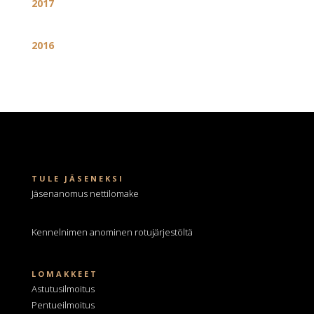
2017
2016
TULE JÄSENEKSI
Jäsenanomus nettilomake
Kennelnimen anominen
rotujärjestöltä
LOMAKKEET
Astutusilmoitus
Pentueilmoitus