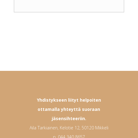
Yhdistykseen liityt helpoiten
ottamalla yhteyttä suoraan
jäsensihteeriin.
Aila Tarkiainen, Kelotie 12, 50120 Mikkeli
p. 044 340 8657