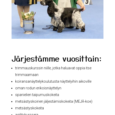
Järjestämme vuosittain:
trimmauskurssin niille, jotka haluavat oppia itse
trimmaamaan
koiransanäyttelykoulutusta näyttelyihin aikoville
oman rodun erikoisnäyttelyn
spanielien taipumuskokeita
metsästyskoirien jäljestämiskokeita (MEJÄ-koe)
metsästyskokeita
agilitykursseja