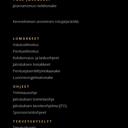
Jäsenanomus nettilomake
Kennelnimen anominen
rotujärjestöltä
LOMAKKEET
Astutusilmoitus
Pentueilmoitus
Kulukorvaus- ja laskuohjeet
Jalostuksen lomakkeet
Pentuejäsenliittymiskaavake
Luonneongelmalomake
OHJEET
Trimmausohje
Jalostuksen toimintaohje
Jalostuksen tavoiteohjelma
(JTO)
Sponsorointiohjeet
TERVEYSKYSELYT
Terveyskysely