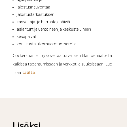
jalostusneuvontaa
jalostustarkastuksen
kasvattaja- ja harrastajapäiviä
asiantuntijaluentoineen ja keskusteluineen
kesäpäivät
koulutusta ulkomuototuomareille
Cockerspanielit ry soveltaa turvallisen tilan periaatteita
kaikissa tapahtumissaan ja verkkotilaisuuksissaan. Lue
lisää
täältä
.
Lisäksi