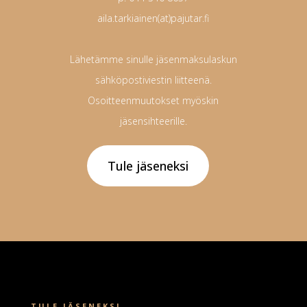
aila.tarkiainen(at)pajutar.fi
Lähetämme sinulle jäsenmaksulaskun
sähköpostiviestin liitteenä.
Osoitteenmuutokset myöskin
jäsensihteerille.
Tule jäseneksi
TULE JÄSENEKSI