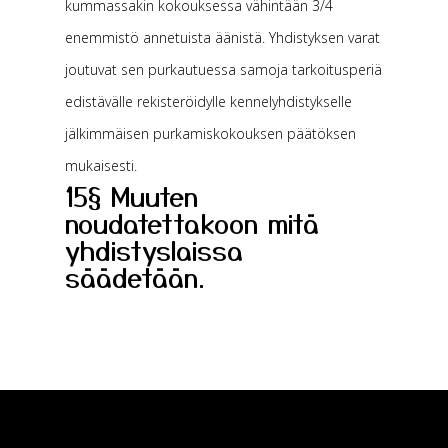
kummassakin kokouksessa vähintään 3/4
enemmistö annetuista äänistä. Yhdistyksen varat
joutuvat sen purkautuessa samoja tarkoitusperiä
edistävälle rekisteröidylle kennelyhdistykselle
jälkimmäisen purkamiskokouksen päätöksen
mukaisesti.
15§ Muuten
noudatettakoon mitä
yhdistyslaissa
säädetään.