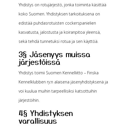
Yhdistys on rotujärjestö, jonka toiminta käsittää
koko Suomen. Yhdistyksen tarkoituksena on
edistää puhdasrotuisten cockerspanielien
kasvatusta, jalostusta ja koiranpitoa yleensä,
sekä tehdä tunnetuksi rotua ja sen käyttöä.
3§ Jäsenyys muissa
järjestöissä
Yhdistys toimii Suomen Kennelliitto – Finska
Kennelklubben ry:n alaisena jäsenyhdistyksenä ja
voi kuulua muihin tarpeellisiksi katsottuihin
järjestöihin.
4§ Yhdistyksen
varallisuus