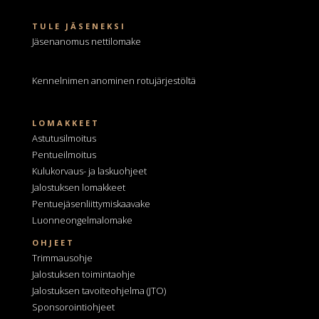
TULE JÄSENEKSI
Jäsenanomus nettilomake
Kennelnimen anominen
rotujärjestöltä
LOMAKKEET
Astutusilmoitus
Pentueilmoitus
Kulukorvaus- ja laskuohjeet
Jalostuksen lomakkeet
Pentuejäsenliittymiskaavake
Luonneongelmalomake
OHJEET
Trimmausohje
Jalostuksen toimintaohje
Jalostuksen tavoiteohjelma
(JTO)
Sponsorointiohjeet