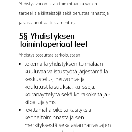
Yhdistys voi omistaa toimintaansa varten
tarpeellisia kiinteistöjä sekä perustaa rahastoja
ja vastaanottaa testamentteja.
5§ Yhdistyksen
toimintaperiaatteet
Yhdistys toteuttaa tarkoitustaan
tekemällä yhdistyksen toimialaan
kuuluvaa valistustyötä järjestämällä
keskustelu-, neuvonta- ja
koulutustilaisuuksia, kursseja,
koiranäyttelyitä sekä koirakokeita ja -
kilpailuja yms.
levittämällä oikeita käsityksiä
kenneltoiminnasta ja sen
merkityksestä sekä asianharrastajien