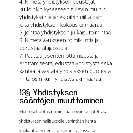
Nimetä yhdistyksen edustajat
kulloinkin kyseeseen tuleviin muihin
yhdistyksiin ja järjestöihin niiltä osin,
joita yhdistyksen kokous ei määrää
Johtaa yhdistyksen julkaisutoimintaa
Nimetä avukseen toimikuntia ja
perustaa alajaostoja
Päättää jäsenten ottamisesta ja
erottamisesta, edustaa yhdistystä sekä
kantaa ja vastata yhdistyksen puolesta
niiltä osin kuin yhdistyslaki määrää
13§ Yhdistyksen
sääntöjen muuttaminen
Muutosehdotus näihin sääntöihin on jätettävä
yhdistyksen hallitukselle vähintään kahta
kuukautta ennen sitä kokousta, jossa se