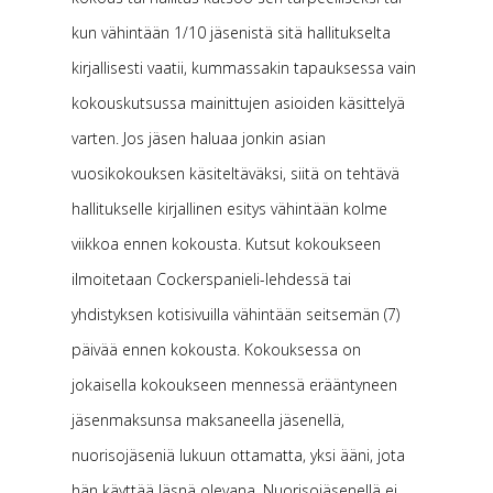
kun vähintään 1/10 jäsenistä sitä hallitukselta
kirjallisesti vaatii, kummassakin tapauksessa vain
kokouskutsussa mainittujen asioiden käsittelyä
varten. Jos jäsen haluaa jonkin asian
vuosikokouksen käsiteltäväksi, siitä on tehtävä
hallitukselle kirjallinen esitys vähintään kolme
viikkoa ennen kokousta. Kutsut kokoukseen
ilmoitetaan Cockerspanieli-lehdessä tai
yhdistyksen kotisivuilla vähintään seitsemän (7)
päivää ennen kokousta. Kokouksessa on
jokaisella kokoukseen mennessä erääntyneen
jäsenmaksunsa maksaneella jäsenellä,
nuorisojäseniä lukuun ottamatta, yksi ääni, jota
hän käyttää läsnä olevana. Nuorisojäsenellä ei