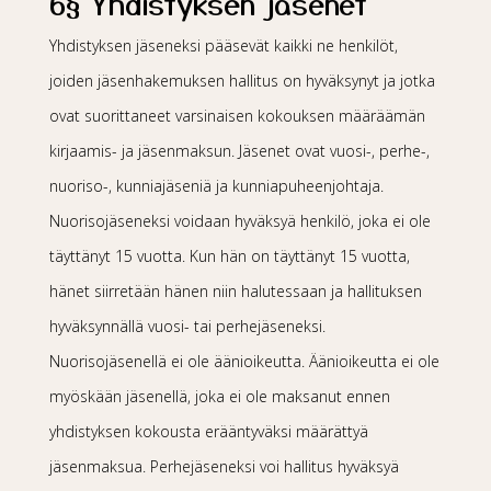
6§ Yhdistyksen jäsenet
Yhdistyksen jäseneksi pääsevät kaikki ne henkilöt,
joiden jäsenhakemuksen hallitus on hyväksynyt ja jotka
ovat suorittaneet varsinaisen kokouksen määräämän
kirjaamis- ja jäsenmaksun. Jäsenet ovat vuosi-, perhe-,
nuoriso-, kunniajäseniä ja kunniapuheenjohtaja.
Nuorisojäseneksi voidaan hyväksyä henkilö, joka ei ole
täyttänyt 15 vuotta. Kun hän on täyttänyt 15 vuotta,
hänet siirretään hänen niin halutessaan ja hallituksen
hyväksynnällä vuosi- tai perhejäseneksi.
Nuorisojäsenellä ei ole äänioikeutta. Äänioikeutta ei ole
myöskään jäsenellä, joka ei ole maksanut ennen
yhdistyksen kokousta erääntyväksi määrättyä
jäsenmaksua. Perhejäseneksi voi hallitus hyväksyä