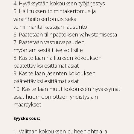
Hyväksytään kokouksen työjärjestys
Hallituksen toimintakertomus ja
varainhoitokertomus sekä
toiminnantarkastajan lausunto
Päätetään tilinpäätöksen vahvistamisesta
Päätetään vastuuvapauden
myöntämisestä tilivelvollisille
Käsitellään hallituksen kokouksen
päätettäviksi esittämät asiat
Käsitellään jäsenten kokouksen
päätettäviksi esittämät asiat
Käsitellään muut kokouksen hyväksymät
asiat huomioon ottaen yhdistyslain
määräykset
Syyskokous:
Valitaan kokouksen puheenjohtaja ja