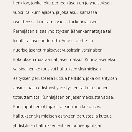
henkilön, jonka joku perheenjäsen on jo yhdistyksen
vuosi- tai kunniajäsen, ja joka asuu samassa
osoitteessa kuin tämä vuosi- tai kunniajäsen.
Perhejäsen ei saa yhdistyksen äänenkannattajaa tai
kirjallista jäsentiedotetta. Vuosi-, perhe- ja
nuorisojäsenet maksavat vuosittain varsinaisen
kokouksen määräämät jäsenmaksut. Kunniajäseneksi
varsinainen kokous voi hallituksen yksimielisen
esityksen perusteella kutsua henkilön, joka on erityisen
ansiokkaasti edistänyt yhdistyksen tarkoitusperien
toteuttamista. Kunniajäsen on jäsenmaksusta vapaa.
Kunniapuheenjohtajaksi varsinainen kokous voi
hallituksen yksimielisen esityksen perusteella kutsua
yhdistyksen hallituksen entisen puheenjohtajan.