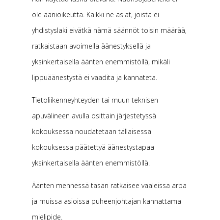
ole äänioikeutta. Kaikki ne asiat, joista ei
yhdistyslaki eivätkä nämä säännöt toisin määrää,
ratkaistaan avoimella äänestyksellä ja
yksinkertaisella äänten enemmistöllä, mikäli
lippuäänestystä ei vaadita ja kannateta.
Tietoliikenneyhteyden tai muun teknisen
apuvälineen avulla osittain järjestetyssä
kokouksessa noudatetaan tällaisessa
kokouksessa päätettyä äänestystapaa
yksinkertaisella äänten enemmistöllä.
Äänten mennessä tasan ratkaisee vaaleissa arpa
ja muissa asioissa puheenjohtajan kannattama
mielipide.