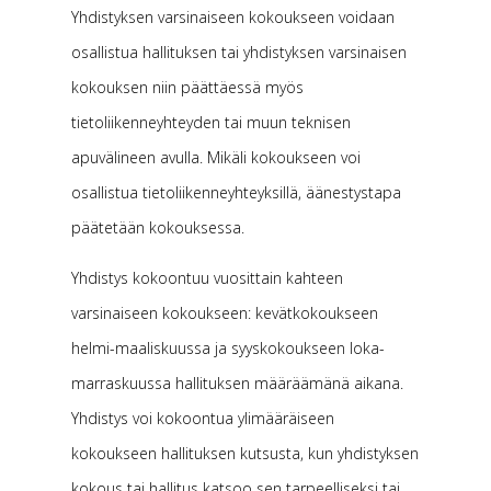
Yhdistyksen varsinaiseen kokoukseen voidaan
osallistua hallituksen tai yhdistyksen varsinaisen
kokouksen niin päättäessä myös
tietoliikenneyhteyden tai muun teknisen
apuvälineen avulla. Mikäli kokoukseen voi
osallistua tietoliikenneyhteyksillä, äänestystapa
päätetään kokouksessa.
Yhdistys kokoontuu vuosittain kahteen
varsinaiseen kokoukseen: kevätkokoukseen
helmi-maaliskuussa ja syyskokoukseen loka-
marraskuussa hallituksen määräämänä aikana.
Yhdistys voi kokoontua ylimääräiseen
kokoukseen hallituksen kutsusta, kun yhdistyksen
kokous tai hallitus katsoo sen tarpeelliseksi tai