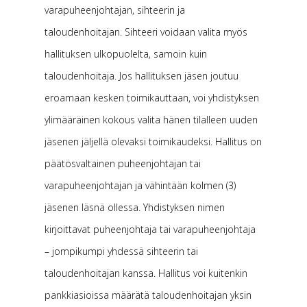
varapuheenjohtajan, sihteerin ja
taloudenhoitajan. Sihteeri voidaan valita myös
hallituksen ulkopuolelta, samoin kuin
taloudenhoitaja. Jos hallituksen jäsen joutuu
eroamaan kesken toimikauttaan, voi yhdistyksen
ylimääräinen kokous valita hänen tilalleen uuden
jäsenen jäljellä olevaksi toimikaudeksi. Hallitus on
päätösvaltainen puheenjohtajan tai
varapuheenjohtajan ja vähintään kolmen (3)
jäsenen läsnä ollessa. Yhdistyksen nimen
kirjoittavat puheenjohtaja tai varapuheenjohtaja
– jompikumpi yhdessä sihteerin tai
taloudenhoitajan kanssa. Hallitus voi kuitenkin
pankkiasioissa määrätä taloudenhoitajan yksin