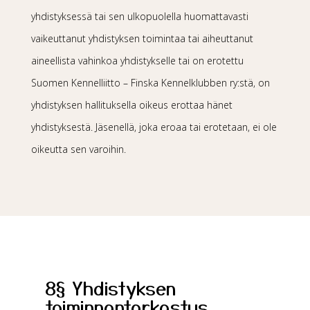
yhdistyksessä tai sen ulkopuolella huomattavasti
vaikeuttanut yhdistyksen toimintaa tai aiheuttanut
aineellista vahinkoa yhdistykselle tai on erotettu
Suomen Kennelliitto – Finska Kennelklubben ry:stä, on
yhdistyksen hallituksella oikeus erottaa hänet
yhdistyksestä. Jäsenellä, joka eroaa tai erotetaan, ei ole
oikeutta sen varoihin.
8§ Yhdistyksen
toiminnantarkastus