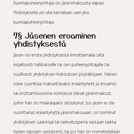
Kunniapuheenjohtaja on jäsenmaksusta vapaa.
Yhdistyksellä voi olla kerrallaan vain yksi
kunniapuheenjohtaja.
7§ Jäsenen eroaminen
yhdistyksestä
Jäsen voi erota yhdistyksestä ilmoittamalla siitä
kirjallisesti hallitukselle tai sen puheenjohtajalle tai
suullisesti yhdistyksen kokouksen pöytäkirjaan. Hänen
tulee suorittaa maksettavaksi erääntyneet ja eroamis-
tai erottamisvuonna voimassa olevat jäsenmaksut,
joihin hän on määräajaksi sitoutunut. Jos jäsen ei ole
suorittanut erääntynyttä jäsenmaksuaan, on toiminut
yhdistyksen sääntöjä tai tarkoitusperiä vastaan taikka
hyvien tapojen vastaisesti, tai jos hän on menettelyllään