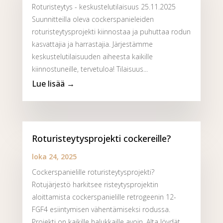
Roturisteytys - keskustelutilaisuus 25.11.2025
Suunnitteilla oleva cockerspanieleiden
roturisteytysprojekti kiinnostaa ja puhuttaa rodun
kasvattajia ja harrastajia. Järjestämme
keskustelutilaisuuden aiheesta kaikille
kiinnostuneille, tervetuloa! Tilaisuus...
Roturisteytysprojekti cockereille?
loka 24, 2025
Cockerspanielille roturisteytysprojekti?
Rotujärjestö harkitsee risteytysprojektin
aloittamista cockerspanielille retrogeenin 12-
FGF4 esiintymisen vähentämiseksi rodussa.
Projekti on kaikille halukkaille avoin. Alta löydät