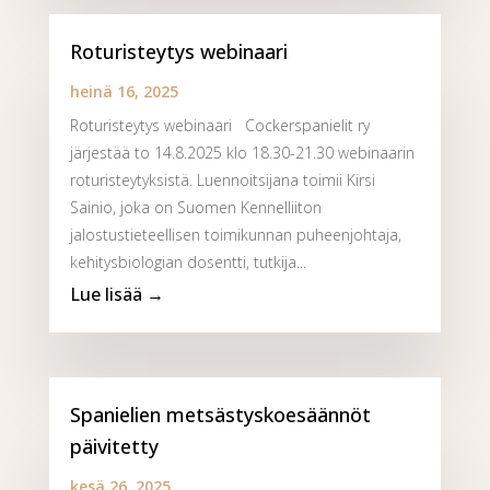
Roturisteytys webinaari
heinä 16, 2025
Roturisteytys webinaari Cockerspanielit ry
järjestää to 14.8.2025 klo 18.30-21.30 webinaarin
roturisteytyksistä. Luennoitsijana toimii Kirsi
Sainio, joka on Suomen Kennelliiton
jalostustieteellisen toimikunnan puheenjohtaja,
kehitysbiologian dosentti, tutkija...
Spanielien metsästyskoesäännöt
päivitetty
kesä 26, 2025