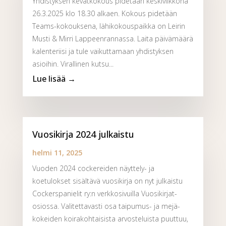
Yhdistyksen kevätkokous pidetään keskiviikkona
26.3.2025 klo 18.30 alkaen. Kokous pidetään
Teams-kokouksena, lähikokouspaikka on Leirin
Musti & Mirri Lappeenrannassa. Laita päivämäärä
kalenteriisi ja tule vaikuttamaan yhdistyksen
asioihin. Virallinen kutsu...
Vuosikirja 2024 julkaistu
helmi 11, 2025
Vuoden 2024 cockereiden näyttely- ja
koetulokset sisältävä vuosikirja on nyt julkaistu
Cockerspanielit ry:n verkkosivuilla Vuosikirjat-
osiossa. Valitettavasti osa taipumus- ja mejä-
kokeiden koirakohtaisista arvosteluista puuttuu,