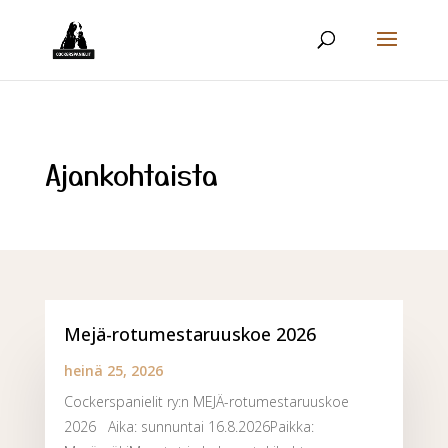
Ajankohtaista
Mejä-rotumestaruuskoe 2026
heinä 25, 2026
Cockerspanielit ry:n MEJÄ-rotumestaruuskoe
2026 Aika: sunnuntai 16.8.2026Paikka: