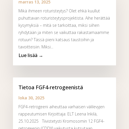
marras 13, 2025
Mikä ihmeen roturisteytys? Olet ehkä kuullut
puhuttavan roturisteytysprojektista. Aihe herättää
kysymyksiä – mitä se tarkoittaa, miksi siihen
ryhdytään ja miten se vaikuttaa rakastamaamme
rotuun? Tässä pieni katsaus taustoihin ja
tavoitteisiin. Miksi...
Tietoa FGF4-retrogeenistä
loka 30, 2025
FGF4-retrogeeni aiheuttaa varhaisen välilevyjen
rappeutumisen Kirjoittaja: ELT Leena Inkilä,
25.10.2025 Tiivistetysti Kromosomin 12 FGF4-
retrogeenin (CDDY) vaikutusta kutsutaan