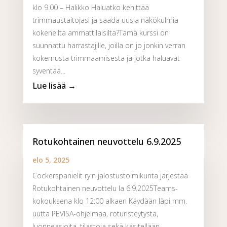
klo 9.00 – Halikko Haluatko kehittää
trimmaustaitojasi ja saada uusia näkökulmia
kokeneilta ammattilaisilta?Tämä kurssi on
suunnattu harrastajille, joilla on jo jonkin verran
kokemusta trimmaamisesta ja jotka haluavat
syventää...
Rotukohtainen neuvottelu 6.9.2025
elo 5, 2025
Cockerspanielit ry:n jalostustoimikunta järjestää
Rotukohtainen neuvottelu la 6.9.2025Teams-
kokouksena klo 12:00 alkaen Käydään läpi mm.
uutta PEVISA-ohjelmaa, roturisteytystä,
luonneasioita, tilastoja sekä käsitellään