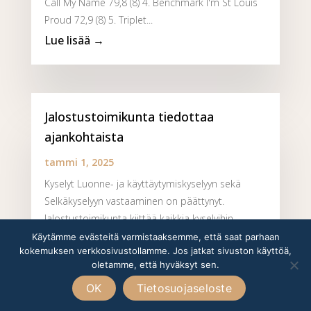
Call My Name 79,8 (8) 4. Benchmark I'm St Louis
Proud 72,9 (8) 5. Triplet...
Jalostustoimikunta tiedottaa
ajankohtaista
tammi 1, 2025
Kyselyt Luonne- ja käyttäytymiskyselyyn sekä
Selkäkyselyyn vastaaminen on päättynyt.
Jalostustoimikunta kiittää kaikkia kyselyihin
vastaajia, jotka antoivat arvokasta tietoa rodun
Käytämme evästeitä varmistaaksemme, että saat parhaan
kokemuksen verkkosivustollamme. Jos jatkat sivuston käyttöä,
luonteesta- ja käyttäytymisestä sekä
oletamme, että hyväksyt sen.
selkäterveyden tilanteesta. Luonne- ja...
OK
Tietosuojaseloste