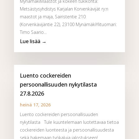
MynämäkiMaastot ja kokeen tukikohta:
Metsästysyhdistys Karjalan Korvenkävijät ry:n
maastot ja maja, Sairistentie 210
(Korvenkävijäntie 22), 23100 MynämäkiYlituomari:
Timo Saario...
Luento cockereiden
persoonallisuuden nykytilasta
27.8.2026
heinä 17, 2026
Luento cockereiden persoonallisuuden
nykytilasta Tule kuuntelemaan luotettavaa tietoa
cockereiden luonteesta ja persoonallisuudesta
sekä hakemaan työkaluja jalostukseen!