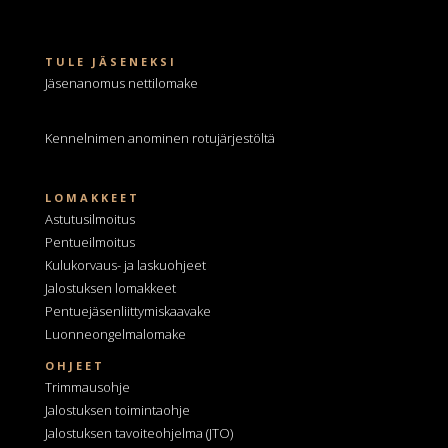
TULE JÄSENEKSI
Jäsenanomus nettilomake
Kennelnimen anominen
rotujärjestöltä
LOMAKKEET
Astutusilmoitus
Pentueilmoitus
Kulukorvaus- ja laskuohjeet
Jalostuksen lomakkeet
Pentuejäsenliittymiskaavake
Luonneongelmalomake
OHJEET
Trimmausohje
Jalostuksen toimintaohje
Jalostuksen tavoiteohjelma
(JTO)