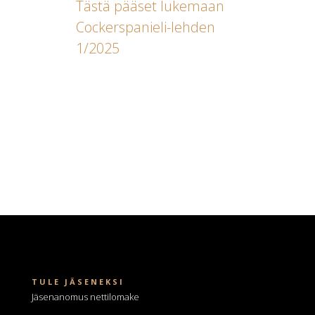
Tästä pääset lukemaan
Cockerspanieli-lehden
1/2025
TULE JÄSENEKSI
Jäsenanomus nettilomake