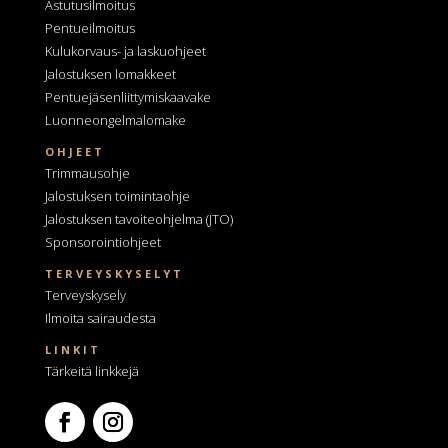
Astutusilmoitus
Pentueilmoitus
Kulukorvaus- ja laskuohjeet
Jalostuksen lomakkeet
Pentuejäsenliittymiskaavake
Luonneongelmalomake
OHJEET
Trimmausohje
Jalostuksen toimintaohje
Jalostuksen tavoiteohjelma
(JTO)
Sponsorointiohjeet
TERVEYSKYSELYT
Terveyskysely
Ilmoita sairaudesta
LINKIT
Tärkeitä linkkejä