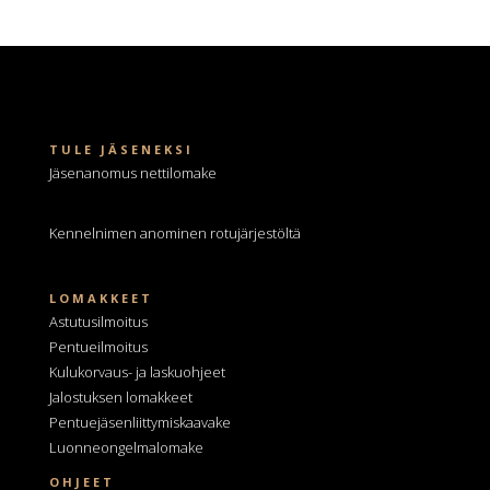
TULE JÄSENEKSI
Jäsenanomus nettilomake
Kennelnimen anominen
rotujärjestöltä
LOMAKKEET
Astutusilmoitus
Pentueilmoitus
Kulukorvaus- ja laskuohjeet
Jalostuksen lomakkeet
Pentuejäsenliittymiskaavake
Luonneongelmalomake
OHJEET