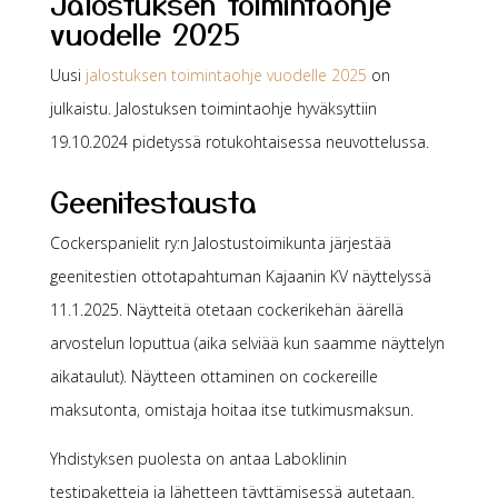
Jalostuksen toimintaohje
vuodelle 2025
Uusi
jalostuksen toimintaohje vuodelle 2025
on
julkaistu. Jalostuksen toimintaohje hyväksyttiin
19.10.2024 pidetyssä rotukohtaisessa neuvottelussa.
Geenitestausta
Cockerspanielit ry:n Jalostustoimikunta järjestää
geenitestien ottotapahtuman Kajaanin KV näyttelyssä
11.1.2025. Näytteitä otetaan cockerikehän äärellä
arvostelun loputtua (aika selviää kun saamme näyttelyn
aikataulut). Näytteen ottaminen on cockereille
maksutonta, omistaja hoitaa itse tutkimusmaksun.
Yhdistyksen puolesta on antaa Laboklinin
testipaketteja ja lähetteen täyttämisessä autetaan.