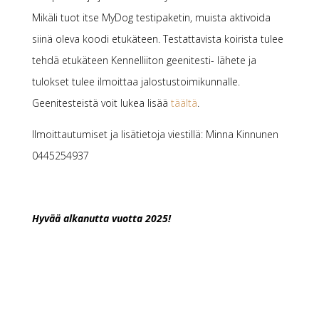
Mikäli tuot itse MyDog testipaketin, muista aktivoida
siinä oleva koodi etukäteen. Testattavista koirista tulee
tehdä etukäteen Kennelliiton geenitesti- lähete ja
tulokset tulee ilmoittaa jalostustoimikunnalle.
Geenitesteistä voit lukea lisää
täältä
.
Ilmoittautumiset ja lisätietoja viestillä: Minna Kinnunen
0445254937
Hyvää alkanutta vuotta 2025!