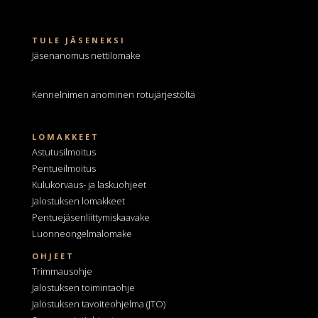
TULE JÄSENEKSI
Jäsenanomus nettilomake
Kennelnimen anominen
rotujärjestöltä
LOMAKKEET
Astutusilmoitus
Pentueilmoitus
Kulukorvaus- ja laskuohjeet
Jalostuksen lomakkeet
Pentuejäsenliittymiskaavake
Luonneongelmalomake
OHJEET
Trimmausohje
Jalostuksen toimintaohje
Jalostuksen tavoiteohjelma
(JTO)