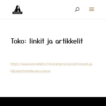
Toko: linkit ja artikkelit
https://www.kennelliitto.fi/koiraharrastukset/kokeet-ja-
kilpailut/tottelevaisuuskoe