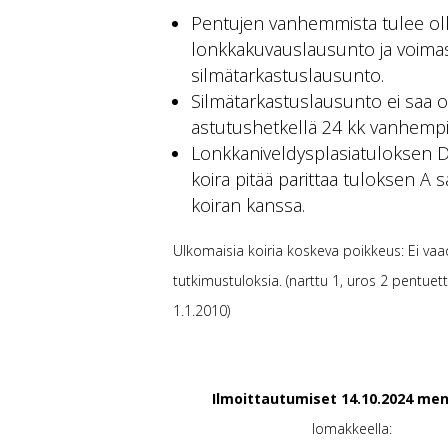
Pentujen vanhemmista tulee ol
lonkkakuvauslausunto ja voima
silmätarkastuslausunto.
Silmätarkastuslausunto ei saa o
astutushetkellä 24 kk vanhempi
Lonkkaniveldysplasiatuloksen 
koira pitää parittaa tuloksen A
koiran kanssa.
Ulkomaisia koiria koskeva poikkeus: Ei vaa
tutkimustuloksia. (narttu 1, uros 2 pentuetta
1.1.2010)
Ilmoittautumiset 14.10.2024 me
lomakkeella: