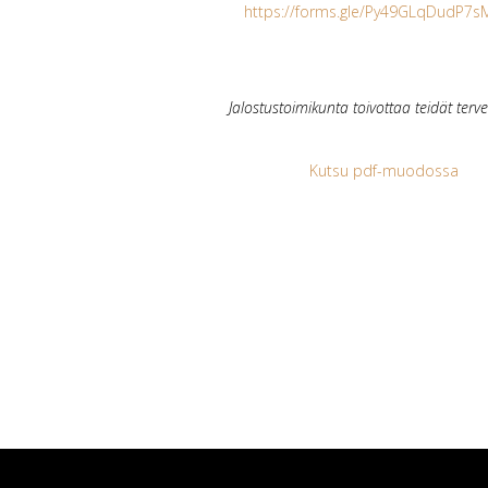
https://forms.gle/Py49GLqDudP7s
Jalostustoimikunta toivottaa teidät tervet
Kutsu pdf-muodossa