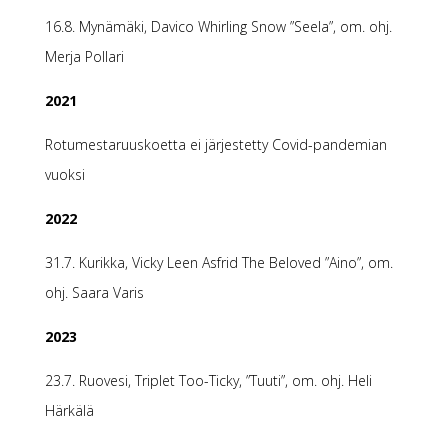
16.8. Mynämäki, Davico Whirling Snow ”Seela”, om. ohj.
Merja Pollari
2021
Rotumestaruuskoetta ei järjestetty Covid-pandemian
vuoksi
2022
31.7. Kurikka, Vicky Leen Asfrid The Beloved ”Aino”, om.
ohj. Saara Varis
2023
23.7. Ruovesi, Triplet Too-Ticky, ”Tuuti”, om. ohj. Heli
Härkälä