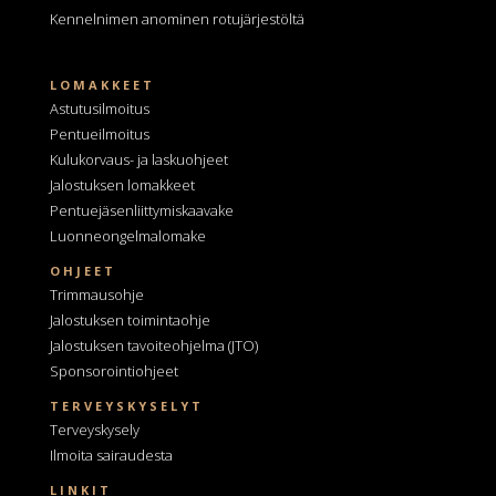
Kennelnimen anominen
rotujärjestöltä
LOMAKKEET
Astutusilmoitus
Pentueilmoitus
Kulukorvaus- ja laskuohjeet
Jalostuksen lomakkeet
Pentuejäsenliittymiskaavake
Luonneongelmalomake
OHJEET
Trimmausohje
Jalostuksen toimintaohje
Jalostuksen tavoiteohjelma
(JTO)
Sponsorointiohjeet
TERVEYSKYSELYT
Terveyskysely
Ilmoita sairaudesta
LINKIT