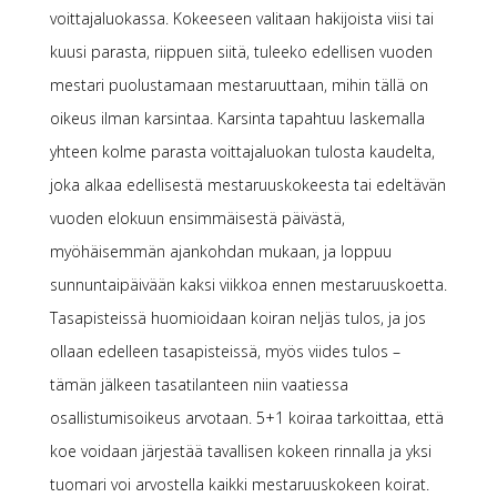
voittajaluokassa. Kokeeseen valitaan hakijoista viisi tai
kuusi parasta, riippuen siitä, tuleeko edellisen vuoden
mestari puolustamaan mestaruuttaan, mihin tällä on
oikeus ilman karsintaa. Karsinta tapahtuu laskemalla
yhteen kolme parasta voittajaluokan tulosta kaudelta,
joka alkaa edellisestä mestaruuskokeesta tai edeltävän
vuoden elokuun ensimmäisestä päivästä,
myöhäisemmän ajankohdan mukaan, ja loppuu
sunnuntaipäivään kaksi viikkoa ennen mestaruuskoetta.
Tasapisteissä huomioidaan koiran neljäs tulos, ja jos
ollaan edelleen tasapisteissä, myös viides tulos –
tämän jälkeen tasatilanteen niin vaatiessa
osallistumisoikeus arvotaan. 5+1 koiraa tarkoittaa, että
koe voidaan järjestää tavallisen kokeen rinnalla ja yksi
tuomari voi arvostella kaikki mestaruuskokeen koirat.