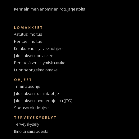
Kennelnimen anominen
rotujärjestöltä
LOMAKKEET
Astutusilmoitus
Pentueilmoitus
Kulukorvaus- ja laskuohjeet
Jalostuksen lomakkeet
Pentuejäsenliittymiskaavake
Luonneongelmalomake
OHJEET
Trimmausohje
Jalostuksen toimintaohje
Jalostuksen tavoiteohjelma
(JTO)
Sponsorointiohjeet
TERVEYSKYSELYT
Terveyskysely
Ilmoita sairaudesta