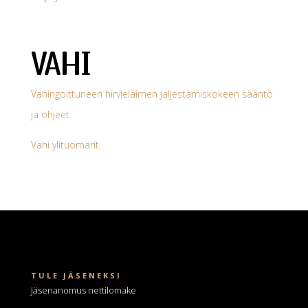
VAHI
Vahingoittuneen hirvieläimen jäljestämiskokeen sääntö
ja ohjeet
Vahi ylituomarit
TULE JÄSENEKSI
Jäsenanomus nettilomake