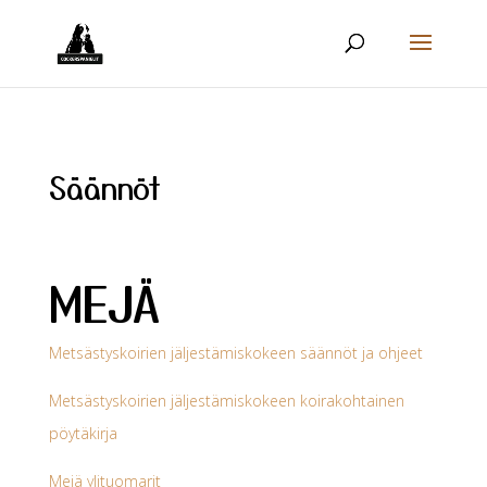
Säännöt
MEJÄ
Metsästyskoirien jäljestämiskokeen säännöt ja ohjeet
Metsästyskoirien jäljestämiskokeen koirakohtainen
pöytäkirja
Mejä ylituomarit