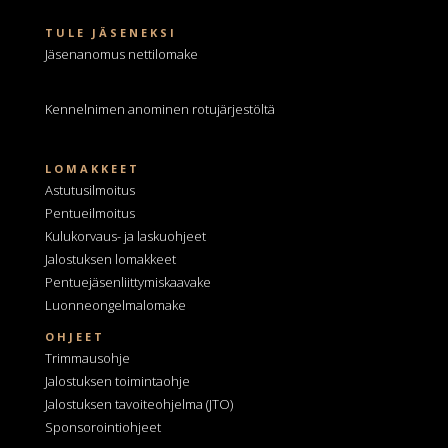
TULE JÄSENEKSI
Jäsenanomus nettilomake
Kennelnimen anominen
rotujärjestöltä
LOMAKKEET
Astutusilmoitus
Pentueilmoitus
Kulukorvaus- ja laskuohjeet
Jalostuksen lomakkeet
Pentuejäsenliittymiskaavake
Luonneongelmalomake
OHJEET
Trimmausohje
Jalostuksen toimintaohje
Jalostuksen tavoiteohjelma
(JTO)
Sponsorointiohjeet