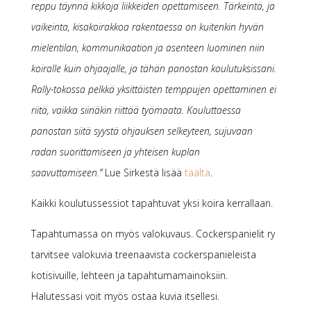
reppu täynnä kikkoja liikkeiden opettamiseen. Tärkeintä, ja
vaikeinta, kisakoirakkoa rakentaessa on kuitenkin hyvän
mielentilan, kommunikaation ja asenteen luominen niin
koiralle kuin ohjaajalle, ja tähän panostan koulutuksissani.
Rally-tokossa pelkkä yksittäisten temppujen opettaminen ei
riitä, vaikka siinäkin riittää työmaata. Kouluttaessa
panostan siitä syystä ohjauksen selkeyteen, sujuvaan
radan suorittamiseen ja yhteisen kuplan
saavuttamiseen.”
Lue Sirkestä lisää
täältä
.
Kaikki koulutussessiot tapahtuvat yksi koira kerrallaan.
Tapahtumassa on myös valokuvaus. Cockerspanielit ry
tarvitsee valokuvia treenaavista cockerspanieleista
kotisivuille, lehteen ja tapahtumamainoksiin.
Halutessasi voit myös ostaa kuvia itsellesi.