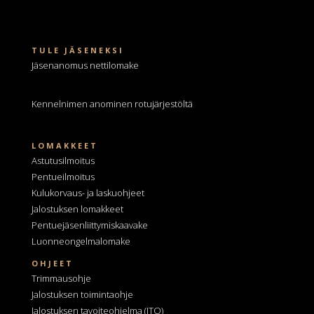
TULE JÄSENEKSI
Jäsenanomus nettilomake
Kennelnimen anominen
rotujärjestöltä
LOMAKKEET
Astutusilmoitus
Pentueilmoitus
Kulukorvaus- ja laskuohjeet
Jalostuksen lomakkeet
Pentuejäsenliittymiskaavake
Luonneongelmalomake
OHJEET
Trimmausohje
Jalostuksen toimintaohje
Jalostuksen tavoiteohjelma
(JTO)