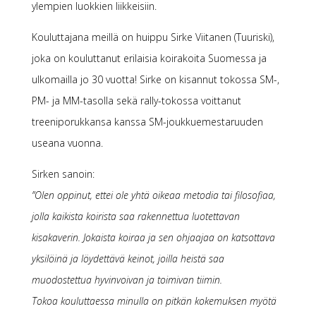
ylempien luokkien liikkeisiin.
Kouluttajana meillä on huippu Sirke Viitanen (Tuuriski),
joka on kouluttanut erilaisia koirakoita Suomessa ja
ulkomailla jo 30 vuotta! Sirke on kisannut tokossa SM-,
PM- ja MM-tasolla sekä rally-tokossa voittanut
treeniporukkansa kanssa SM-joukkuemestaruuden
useana vuonna.
Sirken sanoin:
”Olen oppinut, ettei ole yhtä oikeaa metodia tai filosofiaa,
jolla kaikista koirista saa rakennettua luotettavan
kisakaverin. Jokaista koiraa ja sen ohjaajaa on katsottava
yksilöinä ja löydettävä keinot, joilla heistä saa
muodostettua hyvinvoivan ja toimivan tiimin.
Tokoa kouluttaessa minulla on pitkän kokemuksen myötä