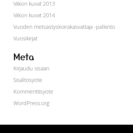
Viikon kuvat 2013
Viikon kuvat 2014
Vuoden metsästyskoirakasvattaja -palkinto
Vuosikirjat
Meta
Kirjaudu sisään
Sisältösyöte
Kommenttisyöte
WordPress.org