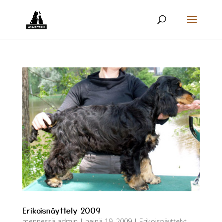
Erikoisnäyttely 2009
mennessä
admin
|
heinä 19, 2009
|
Erikoisnäyttelyt