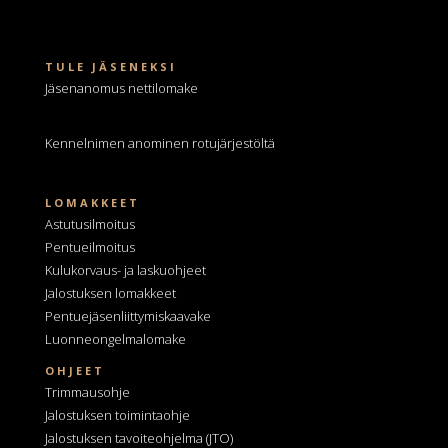
TULE JÄSENEKSI
Jäsenanomus nettilomake
Kennelnimen anominen
rotujärjestöltä
LOMAKKEET
Astutusilmoitus
Pentueilmoitus
Kulukorvaus- ja laskuohjeet
Jalostuksen lomakkeet
Pentuejäsenliittymiskaavake
Luonneongelmalomake
OHJEET
Trimmausohje
Jalostuksen toimintaohje
Jalostuksen tavoiteohjelma
(JTO)