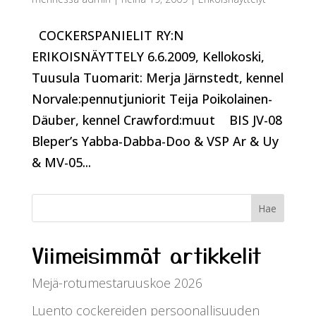
COCKERSPANIELIT RY:N
ERIKOISNÄYTTELY 6.6.2009, Kellokoski,
Tuusula Tuomarit: Merja Järnstedt, kennel
Norvale:pennutjuniorit Teija Poikolainen-
Däuber, kennel Crawford:muut BIS JV-08
Bleper’s Yabba-Dabba-Doo & VSP Ar & Uy
& MV-05...
Viimeisimmät artikkelit
Mejä-rotumestaruuskoe 2026
Luento cockereiden persoonallisuuden