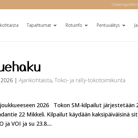
Cockerspanieli-l
kohtaista
Tapahtumat
Rotuinfo
Pentuvälitys
J
uehaku
 2026
|
Ajankohtaista
,
Toko- ja rally-tokotoimikunta
joukkueeseen 2026 Tokon SM-kilpailut järjestetään 
adantie 22 Mikkeli. Kilpailut käydään kaksipäiväisinä si
 ja VOI ja su 23.8....