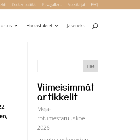
ehti
Cockeriputiikki
Kuvagalleria
Vuosikirjat
FAQ
alostus
Harrastukset
Jäseneksi
Viimeisimmät
artikkelit
22.
Mejä-
ten,
rotumestaruuskoe
2026
Luento cockereiden