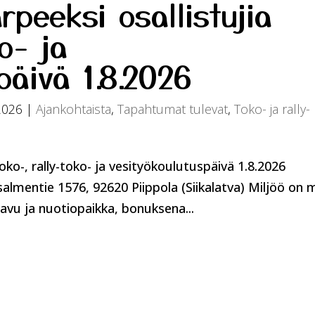
rpeeksi osallistujia
o- ja
päivä 1.8.2026
2026
|
Ajankohtaista
,
Tapahtumat tulevat
,
Toko- ja rally-
oko-, rally-toko- ja vesityökoulutuspäivä 1.8.2026
isalmentie 1576, 92620 Piippola (Siikalatva) Miljöö on 
aavu ja nuotiopaikka, bonuksena...