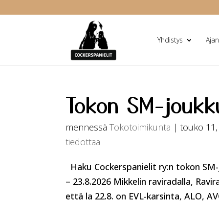
Yhdistys
Ajan
Tokon SM-joukk
mennessä
Tokotoimikunta
|
touko 11,
tiedottaa
Haku Cockerspanielit ry:n tokon SM-
– 23.8.2026 Mikkelin raviradalla, Ravir
että la 22.8. on EVL-karsinta, ALO, AVO