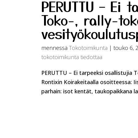
PERUTTU – Ei ta
Toko-, rally-tok
vesityökoulutus
mennessä
Tokotoimikunta
|
touko 6, 
tokotoimikunta tiedottaa
PERUTTU – Ei tarpeeksi osallistujia T
Rontixin Koirakeitaalla osoitteessa: I
parhain: isot kentät, taukopaikkana l