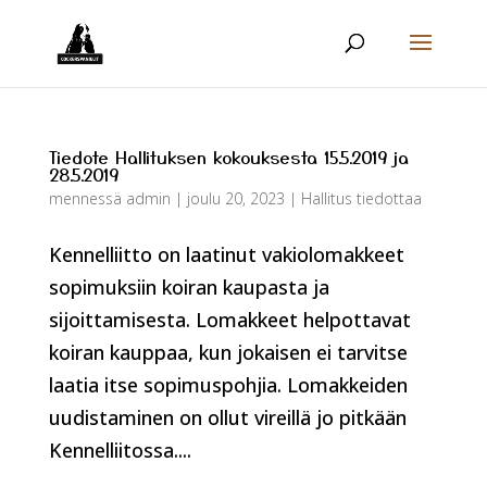
Tiedote Hallituksen kokouksesta 15.5.2019 ja
28.5.2019
mennessä
admin
|
joulu 20, 2023
|
Hallitus tiedottaa
Kennelliitto on laatinut vakiolomakkeet
sopimuksiin koiran kaupasta ja
sijoittamisesta. Lomakkeet helpottavat
koiran kauppaa, kun jokaisen ei tarvitse
laatia itse sopimuspohjia. Lomakkeiden
uudistaminen on ollut vireillä jo pitkään
Kennelliitossa....