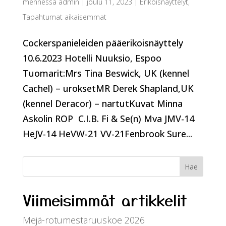
mennessä
admin
|
joulu 11, 2023
|
Erikoisnäyttelyt
,
Tapahtumat aikaisemmat
Cockerspanieleiden pääerikoisnäyttely
10.6.2023 Hotelli Nuuksio, Espoo
Tuomarit:Mrs Tina Beswick, UK (kennel
Cachel) – uroksetMR Derek Shapland,UK
(kennel Deracor) – nartutKuvat Minna
Askolin ROP C.I.B. Fi & Se(n) Mva JMV-14
HeJV-14 HeVW-21 VV-21Fenbrook Sure...
Viimeisimmät artikkelit
Mejä-rotumestaruuskoe 2026