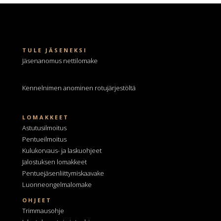
TULE JÄSENEKSI
Jäsenanomus nettilomake
Kennelnimen anominen
rotujärjestöltä
LOMAKKEET
Astutusilmoitus
Pentueilmoitus
Kulukorvaus- ja laskuohjeet
Jalostuksen lomakkeet
Pentuejäsenliittymiskaavake
Luonneongelmalomake
OHJEET
Trimmausohje