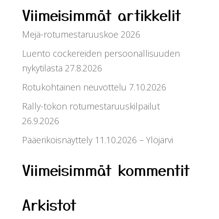
Viimeisimmät artikkelit
Mejä-rotumestaruuskoe 2026
Luento cockereiden persoonallisuuden
nykytilasta 27.8.2026
Rotukohtainen neuvottelu 7.10.2026
Rally-tokon rotumestaruuskilpailut
26.9.2026
Pääerikoisnäyttely 11.10.2026 – Ylöjärvi
Viimeisimmät kommentit
Arkistot