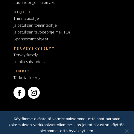
Luonneongelmalomake
OHJEET
Trimmausohje
Jalostuksen toimintaohje
Jalostuksen tavoiteohjelma
(JTO)
Sponsorointiohjeet
TERVEYSKYSELYT
Terveyskysely
Ilmoita sairaudesta
LINKIT
Tärkeitä linkkejä
Käytämme evästeitä varmistaaksemme, että saat parhaan
kokemuksen verkkosivustollamme. Jos jatkat sivuston käyttöä,
oletamme, että hyväksyt sen.