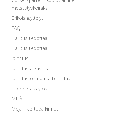
Cockerspanielin kouluttaminen
metsästyskoiraksi
Erikoisnäyttelyt
FAQ
Hallitus tiedottaa
Hallitus tiedottaa
Jalostus
Jalostustarkastus
Jalostustoimikunta tiedottaa
Luonne ja käytös
MEJÄ
Mejä – kiertopalkinnot