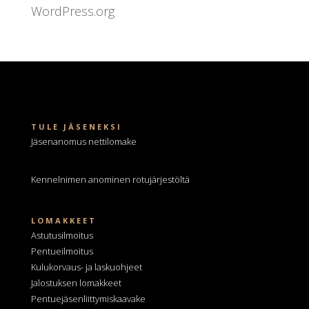
WordPress.org
TULE JÄSENEKSI
Jäsenanomus nettilomake
Kennelnimen anominen
rotujärjestöltä
LOMAKKEET
Astutusilmoitus
Pentueilmoitus
Kulukorvaus- ja laskuohjeet
Jalostuksen lomakkeet
Pentuejäsenliittymiskaavake