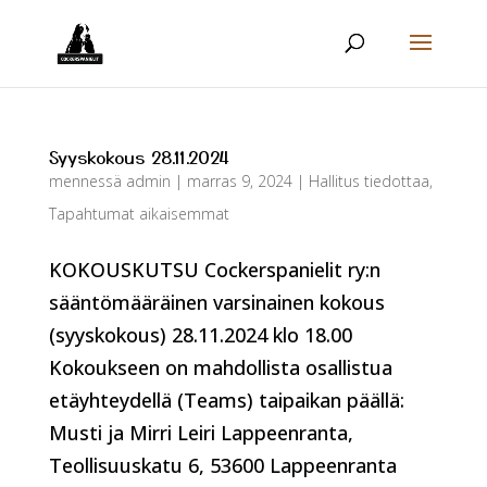
Syyskokous 28.11.2024
mennessä
admin
|
marras 9, 2024
|
Hallitus tiedottaa
,
Tapahtumat aikaisemmat
KOKOUSKUTSU Cockerspanielit ry:n
sääntömääräinen varsinainen kokous
(syyskokous) 28.11.2024 klo 18.00
Kokoukseen on mahdollista osallistua
etäyhteydellä (Teams) taipaikan päällä:
Musti ja Mirri Leiri Lappeenranta,
Teollisuuskatu 6, 53600 Lappeenranta