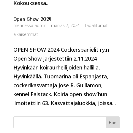
Kokouksessa...
Open Show 2024
mennessä
admin
|
marras 7, 2024
|
Tapahtumat
aikaisemmat
OPEN SHOW 2024 Cockerspanielit ry:n
Open Show järjestettiin 2.11.2024
Hyvinkään koiraurheilijoiden hallilla,
Hyvinkäällä. Tuomarina oli Espanjasta,
cockerikasvattaja Jose R. Guillamon,
kennel Falstack. Koiria open show´hun
ilmoitettiin 63. Kasvattajaluokkia, joissa...