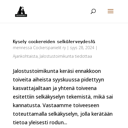
Kysely cockereiden selkäterveydestä
mennessä
Cockerspanielit ry
|
syys 28, 2024
|
Ajankohtaista
,
Jalostustoimikunta tiedottaa
Jalostustoimikunta keräsi ennakkoon
toiveita aiheista syyskuussa pidettyyn
kasvattajailtaan ja yhtenä toiveena
esitettiin selkäkyselyn tekemistä, mikä sai
kannatusta. Vastaamme toiveeseen
toteuttamalla selkäkyselyn, jolla kerätään
tietoa yleisesti rodun...