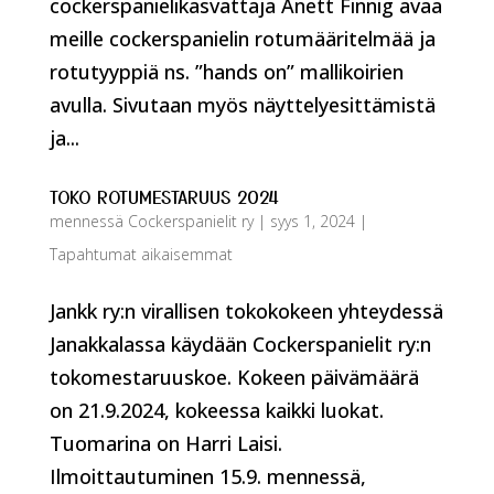
cockerspanielikasvattaja Anett Finnig avaa
meille cockerspanielin rotumääritelmää ja
rotutyyppiä ns. ”hands on” mallikoirien
avulla. Sivutaan myös näyttelyesittämistä
ja...
TOKO ROTUMESTARUUS 2024
mennessä
Cockerspanielit ry
|
syys 1, 2024
|
Tapahtumat aikaisemmat
Jankk ry:n virallisen tokokokeen yhteydessä
Janakkalassa käydään Cockerspanielit ry:n
tokomestaruuskoe. Kokeen päivämäärä
on 21.9.2024, kokeessa kaikki luokat.
Tuomarina on Harri Laisi.
Ilmoittautuminen 15.9. mennessä,