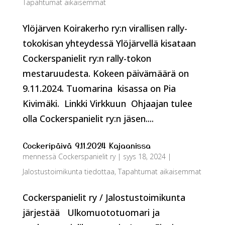
Tapahtumat aikaisemmat
Ylöjärven Koirakerho ry:n virallisen rally-
tokokisan yhteydessä Ylöjärvellä kisataan
Cockerspanielit ry:n rally-tokon
mestaruudesta. Kokeen päivämäärä on
9.11.2024. Tuomarina kisassa on Pia
Kivimäki. Linkki Virkkuun Ohjaajan tulee
olla Cockerspanielit ry:n jäsen....
Cockeripäivä 9.11.2024 Kajaanissa
mennessä
Cockerspanielit ry
|
syys 18, 2024
|
Jalostustoimikunta tiedottaa
,
Tapahtumat aikaisemmat
Cockerspanielit ry / Jalostustoimikunta
järjestää Ulkomuototuomari ja