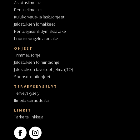
Astutusilmoitus
Pentueilmoitus
Kulukorvaus- ja laskuohjeet
Jalostuksen lomakkeet
Pentuejäsenliittymiskaavake
Luonneongelmalomake
OHJEET
Trimmausohje
Jalostuksen toimintaohje
Jalostuksen tavoiteohjelma
(JTO)
Sponsorointiohjeet
TERVEYSKYSELYT
Terveyskysely
Ilmoita sairaudesta
LINKIT
Tärkeitä linkkejä