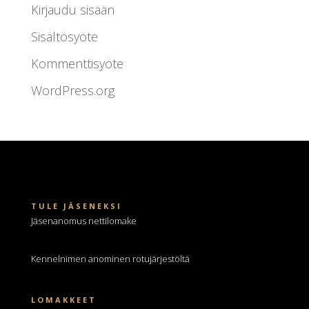
Kirjaudu sisään
Sisältösyöte
Kommenttisyöte
WordPress.org
TULE JÄSENEKSI
Jäsenanomus nettilomake
Kennelnimen anominen
rotujärjestöltä
LOMAKKEET