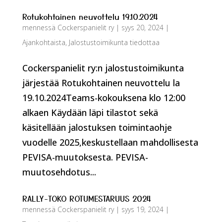
Rotukohtainen neuvottelu 19.10.2024
mennessä
Cockerspanielit ry
|
syys 20, 2024
|
Ajankohtaista
,
Jalostustoimikunta tiedottaa
Cockerspanielit ry:n jalostustoimikunta
järjestää Rotukohtainen neuvottelu la
19.10.2024Teams-kokouksena klo 12:00
alkaen Käydään läpi tilastot sekä
käsitellään jalostuksen toimintaohje
vuodelle 2025,keskustellaan mahdollisesta
PEVISA-muutoksesta. PEVISA-
muutosehdotus...
RALLY-TOKO ROTUMESTARUUS 2024
mennessä
Cockerspanielit ry
|
syys 19, 2024
|