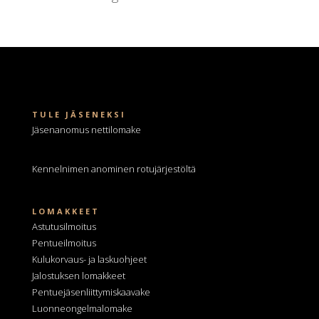
TULE JÄSENEKSI
Jäsenanomus nettilomake
Kennelnimen anominen
rotujärjestöltä
LOMAKKEET
Astutusilmoitus
Pentueilmoitus
Kulukorvaus- ja laskuohjeet
Jalostuksen lomakkeet
Pentuejäsenliittymiskaavake
Luonneongelmalomake