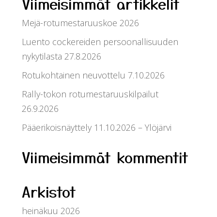
Viimeisimmät artikkelit
Mejä-rotumestaruuskoe 2026
Luento cockereiden persoonallisuuden
nykytilasta 27.8.2026
Rotukohtainen neuvottelu 7.10.2026
Rally-tokon rotumestaruuskilpailut
26.9.2026
Pääerikoisnäyttely 11.10.2026 – Ylöjärvi
Viimeisimmät kommentit
Arkistot
heinäkuu 2026