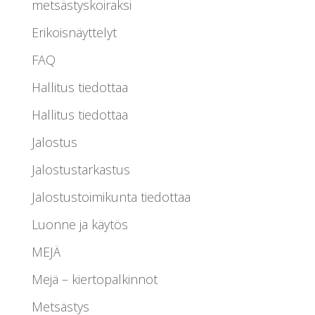
metsästyskoiraksi
Erikoisnäyttelyt
FAQ
Hallitus tiedottaa
Hallitus tiedottaa
Jalostus
Jalostustarkastus
Jalostustoimikunta tiedottaa
Luonne ja käytös
MEJÄ
Mejä – kiertopalkinnot
Metsästys