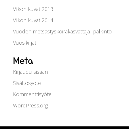
Viikon kuvat 2013
Viikon kuvat 2014
Vuoden metsästyskoirakasvattaja -palkinto
Vuosikirjat
Meta
Kirjaudu sisään
Sisältösyöte
Kommenttisyöte
WordPress.org