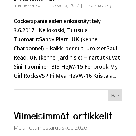
mennessä
admin
|
kesä 13, 2017
|
Erikoisnäyttelyt
Cockerspanieleiden erikoisnäyttely
3.6.2017 Kellokoski, Tuusula
Tuomarit:Sandy Platt, UK (kennel
Charbonnel) – kaikki pennut, uroksetPaul
Read, UK (kennel Jardinisle) – nartutKuvat
Sini Tuominen BIS HeJW-15 Fenbrook My
Girl RocksVSP Fi Mva HeVW-16 Kristala...
Viimeisimmät artikkelit
Mejä-rotumestaruuskoe 2026