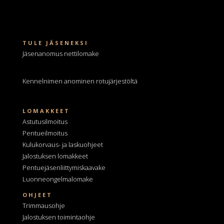
TULE JÄSENEKSI
Jäsenanomus nettilomake
Kennelnimen anominen
rotujärjestöltä
LOMAKKEET
Astutusilmoitus
Pentueilmoitus
Kulukorvaus- ja laskuohjeet
Jalostuksen lomakkeet
Pentuejäsenliittymiskaavake
Luonneongelmalomake
OHJEET
Trimmausohje
Jalostuksen toimintaohje