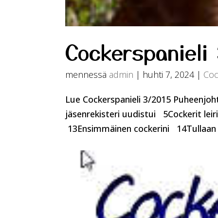
Cockerspanieli
mennessä
admin
|
huhti 7, 2024
|
Coc
Lue Cockerspanieli 3/2015 Puheenjoht
jäsenrekisteri uudistui 5Cockerit lei
13Ensimmäinen cockerini 14Tullaan tu