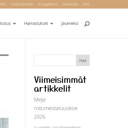
ehti
Cockeriputiikki
Kuvagalleria
Vuosikirjat
FAQ
alostus
Harrastukset
Jäseneksi
Viimeisimmät
artikkelit
Mejä-
rotumestaruuskoe
2026
Luento cockereiden