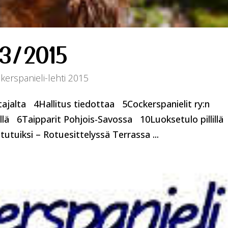
 3/2015
kerspanieli-lehti 2015
ajalta 4Hallitus tiedottaa 5Cockerspanielit ry:n
rillä 6Taipparit Pohjois-Savossa 10Luoksetulo pillillä
tuiksi – Rotuesittelyssä Terrassa ...