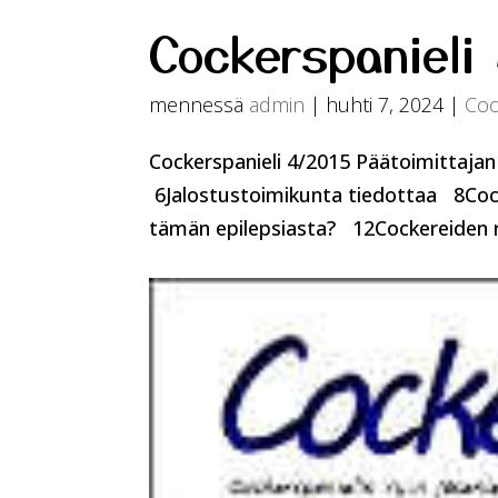
Cockerspanieli
mennessä
admin
|
huhti 7, 2024
|
Coc
Cockerspanieli 4/2015 Päätoimittaja
6Jalostustoimikunta tiedottaa 8Cock
tämän epilepsiasta? 12Cockereiden r