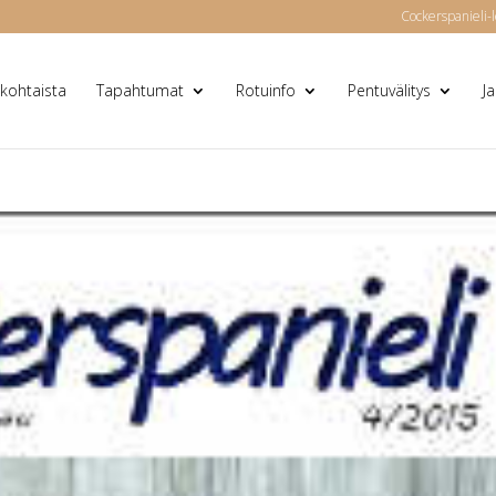
Cockerspanieli-l
kohtaista
Tapahtumat
Rotuinfo
Pentuvälitys
J