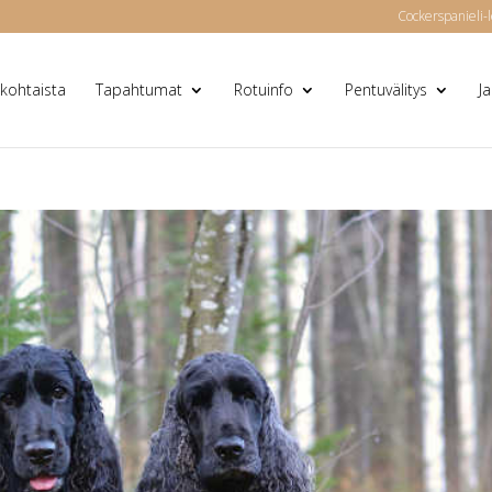
Cockerspanieli-l
kohtaista
Tapahtumat
Rotuinfo
Pentuvälitys
J