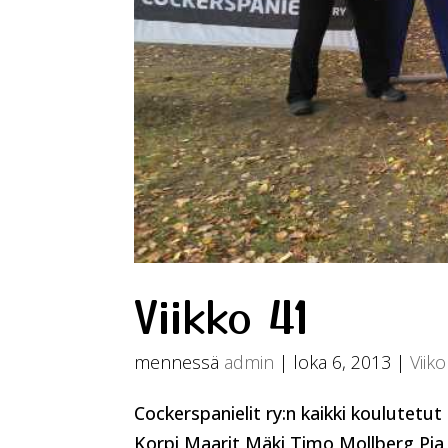
Viikko 41
mennessä
admin
|
loka 6, 2013
|
Viik
Cockerspanielit ry:n kaikki koulute
Korpi,Maarit Mäki,Timo Mollberg,Pia P