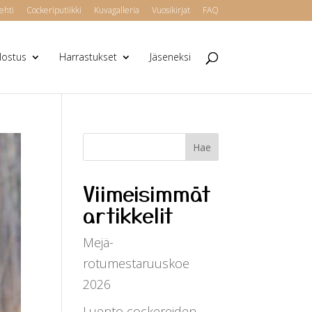
ehti
Cockeriputiikki
Kuvagalleria
Vuosikirjat
FAQ
alostus
Harrastukset
Jäseneksi
Viimeisimmät
artikkelit
Mejä-
rotumestaruuskoe
2026
Luento cockereiden