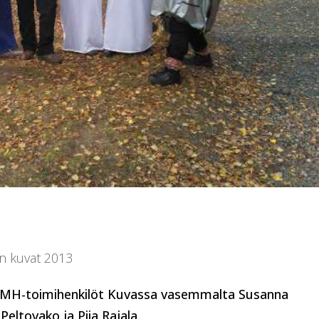
on kuvat 2013
tut MH-toimihenkilöt Kuvassa vasemmalta Susanna
eltovako ja Piia Rajala