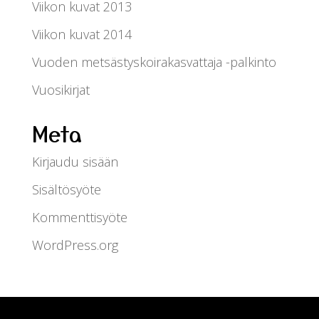
Viikon kuvat 2013
Viikon kuvat 2014
Vuoden metsästyskoirakasvattaja -palkinto
Vuosikirjat
Meta
Kirjaudu sisään
Sisältösyöte
Kommenttisyöte
WordPress.org