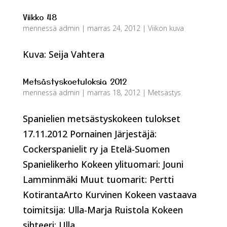
Viikko 48
mennessä
admin
|
marras 24, 2012
|
Viikon kuva
Kuva: Seija Vahtera
Metsästyskoetuloksia 2012
mennessä
admin
|
marras 18, 2012
|
Metsästys
Spanielien metsästyskokeen tulokset
17.11.2012 Pornainen Järjestäjä:
Cockerspanielit ry ja Etelä-Suomen
Spanielikerho Kokeen ylituomari: Jouni
Lamminmäki Muut tuomarit: Pertti
KotirantaArto Kurvinen Kokeen vastaava
toimitsija: Ulla-Marja Ruistola Kokeen
sihteeri: Ulla...