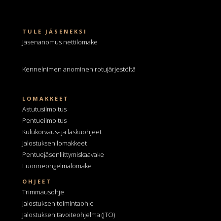
TULE JÄSENEKSI
Jäsenanomus nettilomake
Kennelnimen anominen
rotujärjestöltä
LOMAKKEET
Astutusilmoitus
Pentueilmoitus
Kulukorvaus- ja laskuohjeet
Jalostuksen lomakkeet
Pentuejäsenliittymiskaavake
Luonneongelmalomake
OHJEET
Trimmausohje
Jalostuksen toimintaohje
Jalostuksen tavoiteohjelma
(JTO)