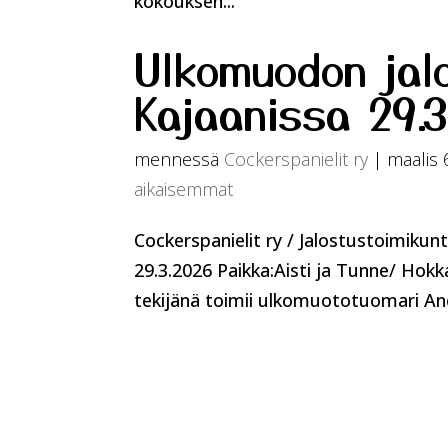
kokouksen...
Ulkomuodon jal
Kajaanissa 29.3
mennessä
Cockerspanielit ry
|
maalis 
aikaisemmat
Cockerspanielit ry / Jalostustoimiku
29.3.2026 Paikka:Aisti ja Tunne/ Hokk
tekijänä toimii ulkomuototuomari Ane