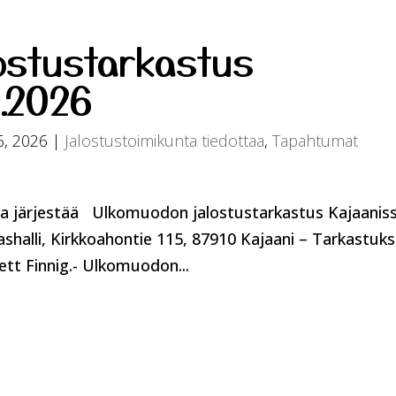
ostustarkastus
.2026
6, 2026
|
Jalostustoimikunta tiedottaa
,
Tapahtumat
nta järjestää Ulkomuodon jalostustarkastus Kajaanis
ashalli, Kirkkoahontie 115, 87910 Kajaani – Tarkastuk
tt Finnig.- Ulkomuodon...