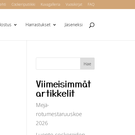
ehti
Cockeriputiikki
Kuvagalleria
Vuosikirjat
FAQ
alostus
Harrastukset
Jäseneksi
Viimeisimmät
artikkelit
Mejä-
rotumestaruuskoe
2026
Luento cockereiden