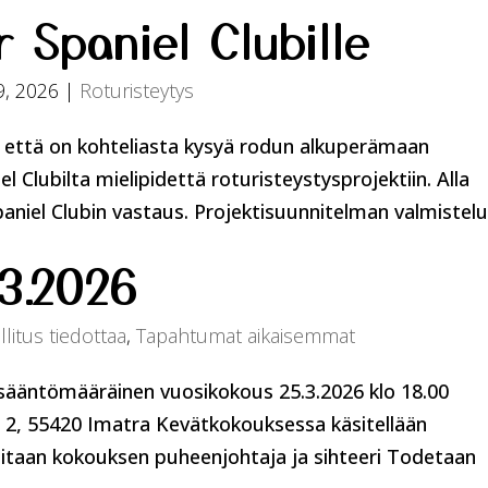
r Spaniel Clubille
9, 2026
|
Roturisteytys
 että on kohteliasta kysyä rodun alkuperämaan
l Clubilta mielipidettä roturisteystysprojektiin. Alla
aniel Clubin vastaus. Projektisuunnitelman valmistelu.
.3.2026
llitus tiedottaa
,
Tapahtumat aikaisemmat
ääntömääräinen vuosikokous 25.3.2026 klo 18.00
 2, 55420 Imatra Kevätkokouksessa käsitellään
litaan kokouksen puheenjohtaja ja sihteeri Todetaan