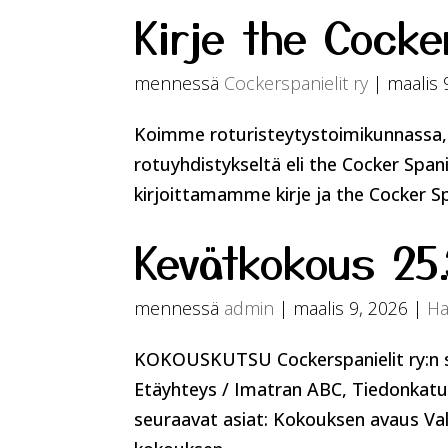
Kirje the Cocke
mennessä
Cockerspanielit ry
|
maalis 
Koimme roturisteytystoimikunnassa,
rotuyhdistykseltä eli the Cocker Spanie
kirjoittamamme kirje ja the Cocker Sp
Kevätkokous 25
mennessä
admin
|
maalis 9, 2026
|
Ha
KOKOUSKUTSU Cockerspanielit ry:n s
Etäyhteys / Imatran ABC, Tiedonkatu
seuraavat asiat: Kokouksen avaus Va