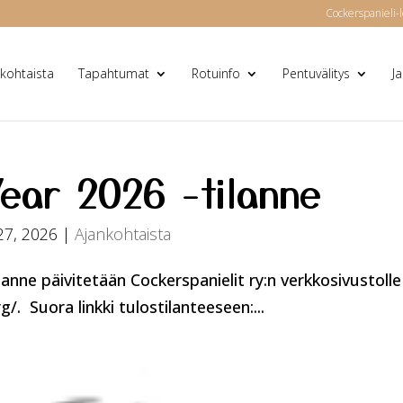
Cockerspanieli-l
kohtaista
Tapahtumat
Rotuinfo
Pentuvälitys
J
Year 2026 -tilanne
27, 2026
|
Ajankohtaista
ilanne päivitetään Cockerspanielit ry:n verkkosivustolle
/. Suora linkki tulostilanteeseen:...