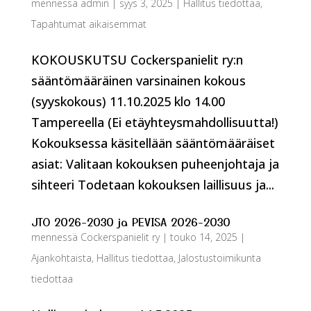
mennessä
admin
|
syys 3, 2025
|
Hallitus tiedottaa
,
Tapahtumat aikaisemmat
KOKOUSKUTSU Cockerspanielit ry:n
sääntömääräinen varsinainen kokous
(syyskokous) 11.10.2025 klo 14.00
Tampereella (Ei etäyhteysmahdollisuutta!)
Kokouksessa käsitellään sääntömääräiset
asiat: Valitaan kokouksen puheenjohtaja ja
sihteeri Todetaan kokouksen laillisuus ja...
JTO 2026-2030 ja PEVISA 2026-2030
mennessä
Cockerspanielit ry
|
touko 14, 2025
|
Ajankohtaista
,
Hallitus tiedottaa
,
Jalostustoimikunta
tiedottaa