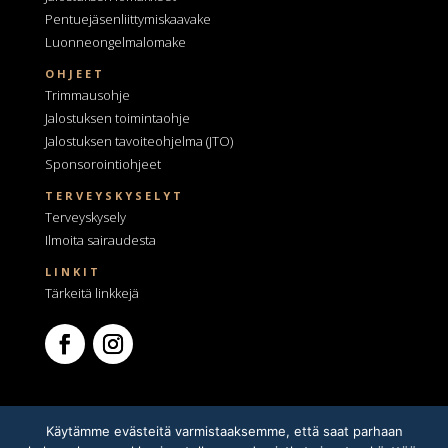
Pentuejäsenliittymiskaavake
Luonneongelmalomake
OHJEET
Trimmausohje
Jalostuksen toimintaohje
Jalostuksen tavoiteohjelma
(JTO)
Sponsorointiohjeet
TERVEYSKYSELYT
Terveyskysely
Ilmoita sairaudesta
LINKIT
Tärkeitä linkkejä
Käytämme evästeitä varmistaaksemme, että saat parhaan