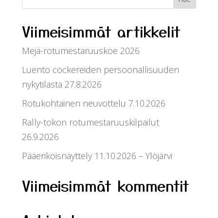
Viimeisimmät artikkelit
Mejä-rotumestaruuskoe 2026
Luento cockereiden persoonallisuuden
nykytilasta 27.8.2026
Rotukohtainen neuvottelu 7.10.2026
Rally-tokon rotumestaruuskilpailut
26.9.2026
Pääerikoisnäyttely 11.10.2026 – Ylöjärvi
Viimeisimmät kommentit