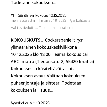
Todetaan kokouksen...
Ylimääräinen kokous 10.12.2025
mennessä
admin
|
marras 19, 2025
|
Ajankohtaista
,
Hallitus tiedottaa
,
Tapahtumat aikaisemmat
KOKOUSKUTSU Cockerspanielit ry:n
ylimääräinen kokouskeskiviikkona
10.12.2025 klo 18.00 Teams-kokous tai
ABC Imatra (Tiedonkatu 2, 55420 Imatra)
Kokouksessa käsiteltävät asiat:
Kokouksen avaus Valitaan kokouksen
puheenjohtaja ja sihteeri Todetaan
kokouksen laillisuus...
Syyskokous 11.10.2025