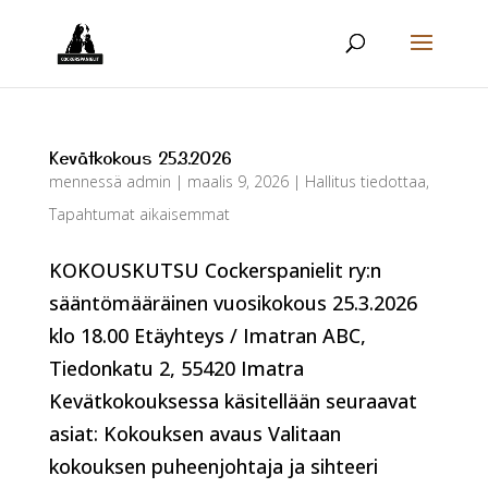
Kevätkokous 25.3.2026
mennessä
admin
|
maalis 9, 2026
|
Hallitus tiedottaa
,
Tapahtumat aikaisemmat
KOKOUSKUTSU Cockerspanielit ry:n
sääntömääräinen vuosikokous 25.3.2026
klo 18.00 Etäyhteys / Imatran ABC,
Tiedonkatu 2, 55420 Imatra
Kevätkokouksessa käsitellään seuraavat
asiat: Kokouksen avaus Valitaan
kokouksen puheenjohtaja ja sihteeri