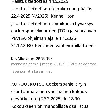
Hallitus tiedottaa 14.5.2025
Jalostustieteellisen toimikunnan päätös
22.4.2025 (4/2025): Kennelliiton
Jalostustieteellinen toimikunta hyväksyy
cockerspanielin uuden JTO:n ja seuraavan
PEVISA-ohjelman ajalle 1.1.2026-
31.12.2030: Pentueen vanhemmilla tulee...
Kevätkokous 26.3.2025
mennessä
admin
|
maalis 7, 2025
|
Hallitus tiedottaa
,
Tapahtumat aikaisemmat
KOKOUSKUTSU Cockerspanielit ry:n
sääntömääräinen varsinainen kokous
(kevätkokous) 26.3.2025 klo 18.30
Kokoukseen on mahdollista osallistua