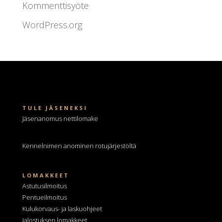
Kommenttisyöte
WordPress.org
TULE JÄSENEKSI
Jäsenanomus nettilomake
Kennelnimen anominen
rotujärjestöltä
LOMAKKEET
Astutusilmoitus
Pentueilmoitus
Kulukorvaus- ja laskuohjeet
Jalostuksen lomakkeet