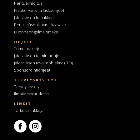
Pentueilmoitus
Kulukorvaus- ja laskuohjeet
Jalostuksen lomakkeet
Pentuejäsenliittymiskaavake
Luonneongelmalomake
OHJEET
Trimmausohje
Jalostuksen toimintaohje
Jalostuksen tavoiteohjelma
(JTO)
Sponsorointiohjeet
TERVEYSKYSELYT
Terveyskysely
Ilmoita sairaudesta
LINKIT
Tärkeitä linkkejä