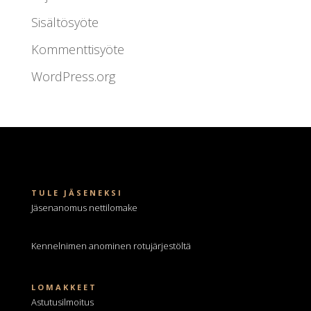
Sisältösyöte
Kommenttisyöte
WordPress.org
TULE JÄSENEKSI
Jäsenanomus nettilomake
Kennelnimen anominen
rotujärjestöltä
LOMAKKEET
Astutusilmoitus