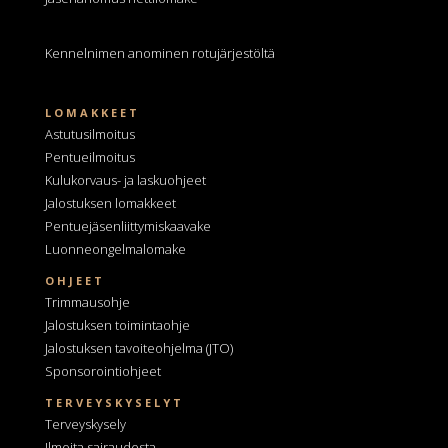
Kennelnimen anominen
rotujärjestöltä
LOMAKKEET
Astutusilmoitus
Pentueilmoitus
Kulukorvaus- ja laskuohjeet
Jalostuksen lomakkeet
Pentuejäsenliittymiskaavake
Luonneongelmalomake
OHJEET
Trimmausohje
Jalostuksen toimintaohje
Jalostuksen tavoiteohjelma
(JTO)
Sponsorointiohjeet
TERVEYSKYSELYT
Terveyskysely
Ilmoita sairaudesta