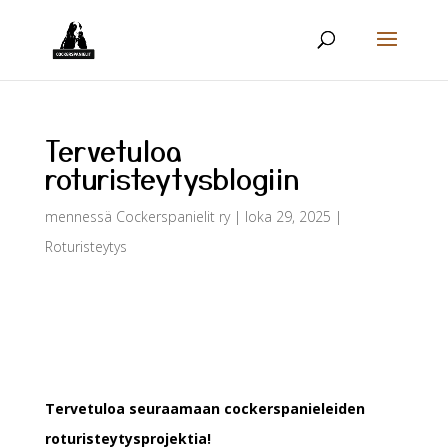
Tervetuloa
roturisteytysblogiin
mennessä
Cockerspanielit ry
|
loka 29, 2025
|
Roturisteytys
Tervetuloa seuraamaan cockerspanieleiden
roturisteytysprojektia!