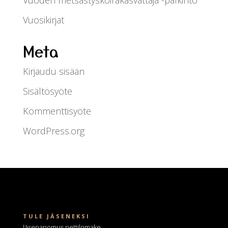
Vuoden metsästyskoirakasvattaja -palkinto
Vuosikirjat
Meta
Kirjaudu sisään
Sisältösyöte
Kommenttisyöte
WordPress.org
TULE JÄSENEKSI
Jäsenanomus nettilomake