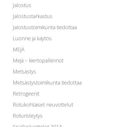
Jalostus
Jalostustarkastus
Jalostustoimikunta tiedottaa
Luonne ja käytös
MEJÄ
Mejä – kiertopalkinnot
Metsästys
Metsästystoimikunta tiedottaa
Retrogeenit
Rotukohtaiset neuvottelut
Roturisteytys
Sisällysluettelot 2013