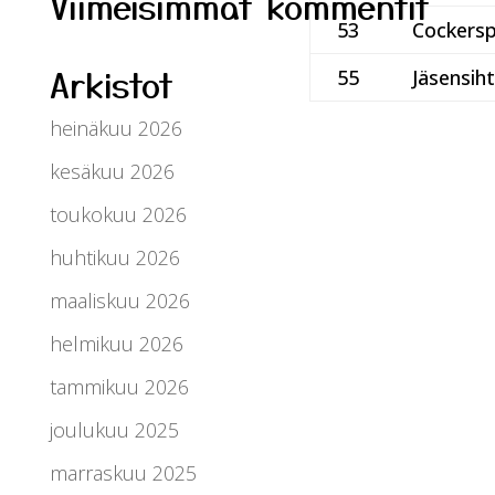
Viimeisimmät kommentit
53
Cockersp
Arkistot
55
Jäsensiht
heinäkuu 2026
kesäkuu 2026
toukokuu 2026
huhtikuu 2026
maaliskuu 2026
helmikuu 2026
tammikuu 2026
joulukuu 2025
marraskuu 2025