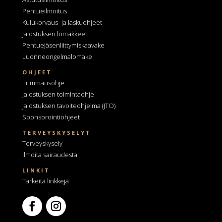
Pentueilmoitus
Kulukorvaus- ja laskuohjeet
Jalostuksen lomakkeet
Pentuejäsenliittymiskaavake
Luonneongelmalomake
OHJEET
Trimmausohje
Jalostuksen toimintaohje
Jalostuksen tavoiteohjelma
(JTO)
Sponsorointiohjeet
TERVEYSKYSELYT
Terveyskysely
Ilmoita sairaudesta
LINKIT
Tärkeitä linkkejä