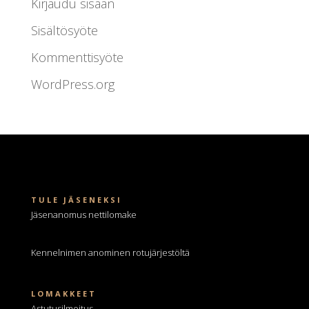
Kirjaudu sisään
Sisältösyöte
Kommenttisyöte
WordPress.org
TULE JÄSENEKSI
Jäsenanomus nettilomake
Kennelnimen anominen
rotujärjestöltä
LOMAKKEET
Astutusilmoitus