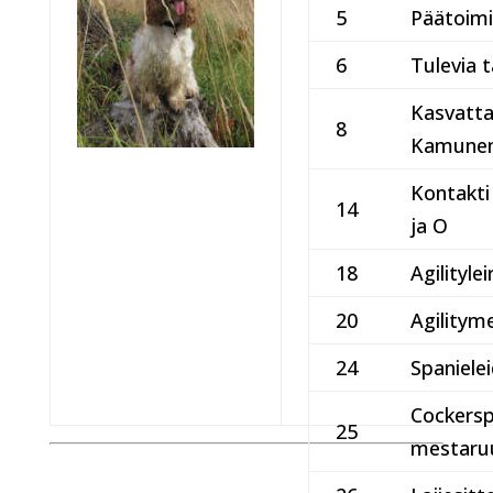
5
Päätoimi
6
Tulevia 
Kasvatta
8
Kamunen,
Kontakti 
14
ja O
18
Agilitylei
20
Agilitym
24
Spaniele
Cockersp
25
mestaru