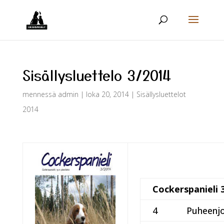
Sisällysluettelo 3/2014
mennessä
admin
|
loka 20, 2014
|
Sisällysluettelot
2014
Cockerspanieli 
4
Puheenjo