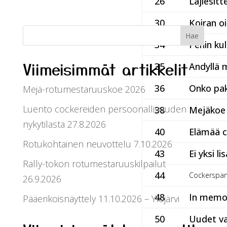
26
Lajiesitt
30
Koiran oi
34
Penin ku
Viimeisimmät artikkelit
35
Andyllä 
36
Onko pak
Mejä-rotumestaruuskoe 2026
Luento cockereiden persoonallisuuden
38
Mejäkoe 
nykytilasta 27.8.2026
40
Elämää c
Rotukohtainen neuvottelu 7.10.2026
43
Ei yksi l
Rally-tokon rotumestaruuskilpailut
44
Cockerspan
26.9.2026
48
In memo
Pääerikoisnäyttely 11.10.2026 – Ylöjärvi
50
Uudet va