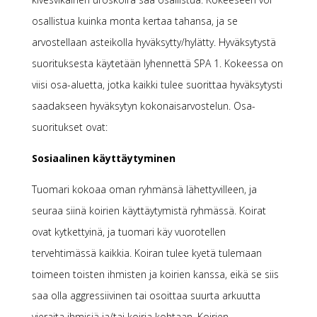
osallistua kuinka monta kertaa tahansa, ja se
arvostellaan asteikolla hyväksytty/hylätty. Hyväksytystä
suorituksesta käytetään lyhennettä SPA 1. Kokeessa on
viisi osa-aluetta, jotka kaikki tulee suorittaa hyväksytysti
saadakseen hyväksytyn kokonaisarvostelun. Osa-
suoritukset ovat:
Sosiaalinen käyttäytyminen
Tuomari kokoaa oman ryhmänsä lähettyvilleen, ja
seuraa siinä koirien käyttäytymistä ryhmässä. Koirat
ovat kytkettyinä, ja tuomari käy vuorotellen
tervehtimässä kaikkia. Koiran tulee kyetä tulemaan
toimeen toisten ihmisten ja koirien kanssa, eikä se siis
saa olla aggressiivinen tai osoittaa suurta arkuutta
vieraita ihmisiä ja/tai koiria kohtaan. Koirien