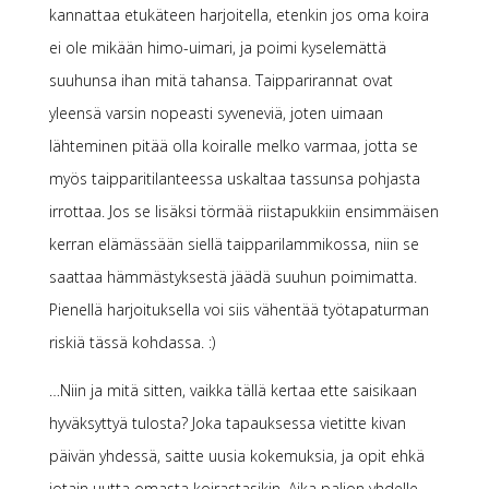
kannattaa etukäteen harjoitella, etenkin jos oma koira
ei ole mikään himo-uimari, ja poimi kyselemättä
suuhunsa ihan mitä tahansa. Taipparirannat ovat
yleensä varsin nopeasti syveneviä, joten uimaan
lähteminen pitää olla koiralle melko varmaa, jotta se
myös taipparitilanteessa uskaltaa tassunsa pohjasta
irrottaa. Jos se lisäksi törmää riistapukkiin ensimmäisen
kerran elämässään siellä taipparilammikossa, niin se
saattaa hämmästyksestä jäädä suuhun poimimatta.
Pienellä harjoituksella voi siis vähentää työtapaturman
riskiä tässä kohdassa. :)
…Niin ja mitä sitten, vaikka tällä kertaa ette saisikaan
hyväksyttyä tulosta? Joka tapauksessa vietitte kivan
päivän yhdessä, saitte uusia kokemuksia, ja opit ehkä
jotain uutta omasta koirastasikin. Aika paljon yhdelle