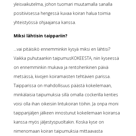
yleisvaikutelma, johon tuomari muutamalla sanalla
positiivisessa hengessä kuvaa koiran halua toimia
yhteistyössä ohjaajansa kanssa.
Miksi lähtisin taippariin?
…vai pitäisikö ennemminkin kysyä miksi en lähtisi?
Vaikka puhutaankin taipumusKOKEESTA, niin kyseessä
on ennemminkin mukava ja rentohenkinen päivä
metsässä, kivojen koiramaisten tehtävien parissa.
Taipparissa on mahdollisuus päästä kokeilemaan,
minkälaisia taipumuksia sillä omalla cockerilla kenties
voisi olla ihan oikeisiin lintukoiran töihin. Ja onpa moni
taipparijäljen jälkeen innostunut kokeilemaan koiransa
kanssa myös jäljestyspuoltakin. Koska kyse on
nimenomaan koiran taipumuksia mittaavasta