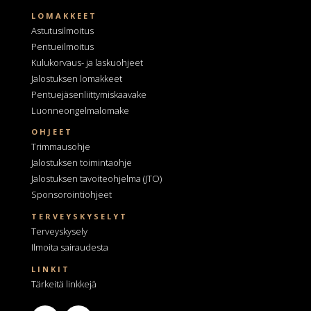
LOMAKKEET
Astutusilmoitus
Pentueilmoitus
Kulukorvaus- ja laskuohjeet
Jalostuksen lomakkeet
Pentuejäsenliittymiskaavake
Luonneongelmalomake
OHJEET
Trimmausohje
Jalostuksen toimintaohje
Jalostuksen tavoiteohjelma
(JTO)
Sponsorointiohjeet
TERVEYSKYSELYT
Terveyskysely
Ilmoita sairaudesta
LINKIT
Tärkeitä linkkejä