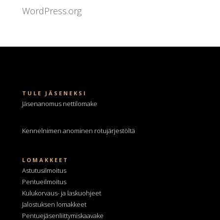
WordPress.org
TULE JÄSENEKSI
Jäsenanomus nettilomake
Kennelnimen anominen
rotujärjestöltä
LOMAKKEET
Astutusilmoitus
Pentueilmoitus
Kulukorvaus- ja laskuohjeet
Jalostuksen lomakkeet
Pentuejäsenliittymiskaavake