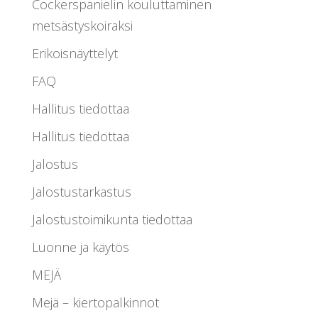
Cockerspanielin kouluttaminen
metsästyskoiraksi
Erikoisnäyttelyt
FAQ
Hallitus tiedottaa
Hallitus tiedottaa
Jalostus
Jalostustarkastus
Jalostustoimikunta tiedottaa
Luonne ja käytös
MEJÄ
Mejä – kiertopalkinnot