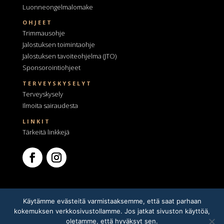
Luonneongelmalomake
OHJEET
Trimmausohje
Jalostuksen toimintaohje
Jalostuksen tavoiteohjelma
(JTO)
Sponsorointiohjeet
TERVEYSKYSELYT
Terveyskysely
Ilmoita sairaudesta
LINKIT
Tärkeitä linkkejä
Käytämme evästeitä varmistaaksemme, että saat parhaan
kokemuksen verkkosivustollamme. Jos jatkat sivuston käyttöä,
oletamme, että hyväksyt sen.