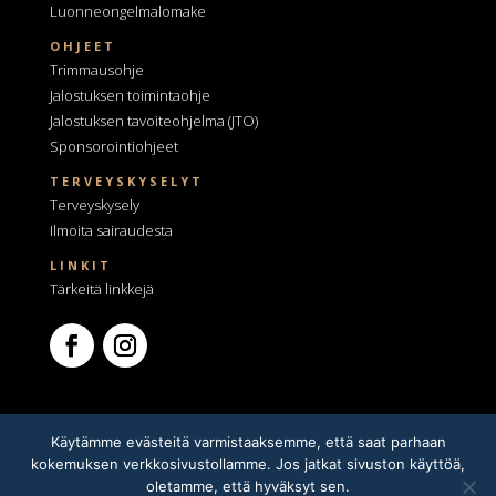
Luonneongelmalomake
OHJEET
Trimmausohje
Jalostuksen toimintaohje
Jalostuksen tavoiteohjelma
(JTO)
Sponsorointiohjeet
TERVEYSKYSELYT
Terveyskysely
Ilmoita sairaudesta
LINKIT
Tärkeitä linkkejä
Käytämme evästeitä varmistaaksemme, että saat parhaan
kokemuksen verkkosivustollamme. Jos jatkat sivuston käyttöä,
oletamme, että hyväksyt sen.