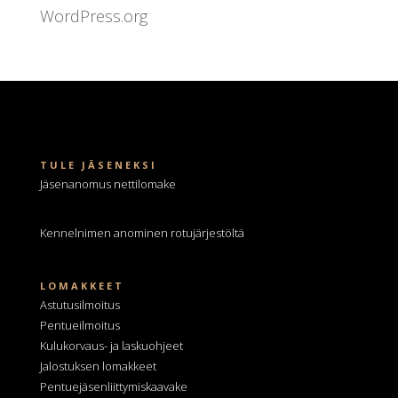
WordPress.org
TULE JÄSENEKSI
Jäsenanomus nettilomake
Kennelnimen anominen
rotujärjestöltä
LOMAKKEET
Astutusilmoitus
Pentueilmoitus
Kulukorvaus- ja laskuohjeet
Jalostuksen lomakkeet
Pentuejäsenliittymiskaavake