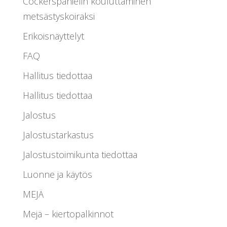
Cockerspanielin kouluttaminen
metsästyskoiraksi
Erikoisnäyttelyt
FAQ
Hallitus tiedottaa
Hallitus tiedottaa
Jalostus
Jalostustarkastus
Jalostustoimikunta tiedottaa
Luonne ja käytös
MEJÄ
Mejä – kiertopalkinnot