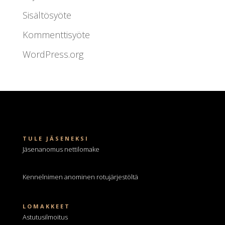
Sisältösyöte
Kommenttisyöte
WordPress.org
TULE JÄSENEKSI
Jäsenanomus nettilomake
Kennelnimen anominen
rotujärjestöltä
LOMAKKEET
Astutusilmoitus