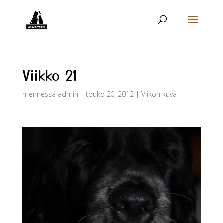
Viikko 21
mennessä
admin
|
touko 20, 2012
|
Viikon kuva