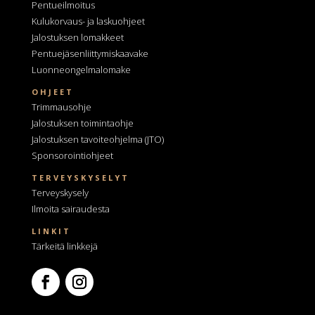
Pentueilmoitus
Kulukorvaus- ja laskuohjeet
Jalostuksen lomakkeet
Pentuejäsenliittymiskaavake
Luonneongelmalomake
OHJEET
Trimmausohje
Jalostuksen toimintaohje
Jalostuksen tavoiteohjelma
(JTO)
Sponsorointiohjeet
TERVEYSKYSELYT
Terveyskysely
Ilmoita sairaudesta
LINKIT
Tärkeitä linkkejä