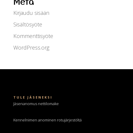
Meta
Kirjaudu sisään
Sisältösyöte
Kommenttisyöte
WordPress.org
TULE JÄSENEKSI
Jäsenanomus nettilomake
Kennelnimen anominen
rotujärjestöltä