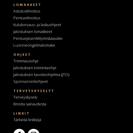
LOMAKKEET
Astutusilmoitus
Pentueilmoitus
Kulukorvaus- ja laskuohjeet
Jalostuksen lomakkeet
Pentuejäsenliittymiskaavake
Luonneongelmalomake
OHJEET
Trimmausohje
Jalostuksen toimintaohje
Jalostuksen tavoiteohjelma
(JTO)
Sponsorointiohjeet
TERVEYSKYSELYT
Terveyskysely
Ilmoita sairaudesta
LINKIT
Tärkeitä linkkejä