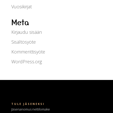
Vuosikirjat
Meta
Kirjaudu sisään
Sisältösyöte
Kommenttisyöte
WordPress.org
TULE JÄSENEKSI
Jäsenanomus nettilomake