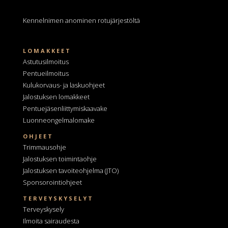
Kennelnimen anominen
rotujärjestöltä
LOMAKKEET
Astutusilmoitus
Pentueilmoitus
Kulukorvaus- ja laskuohjeet
Jalostuksen lomakkeet
Pentuejäsenliittymiskaavake
Luonneongelmalomake
OHJEET
Trimmausohje
Jalostuksen toimintaohje
Jalostuksen tavoiteohjelma
(JTO)
Sponsorointiohjeet
TERVEYSKYSELYT
Terveyskysely
Ilmoita sairaudesta