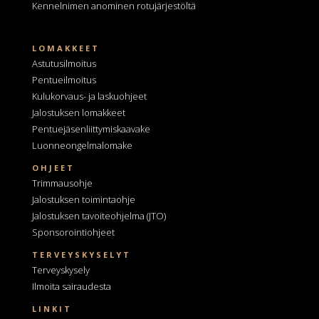
Kennelnimen anominen
rotujärjestöltä
LOMAKKEET
Astutusilmoitus
Pentueilmoitus
Kulukorvaus- ja laskuohjeet
Jalostuksen lomakkeet
Pentuejäsenliittymiskaavake
Luonneongelmalomake
OHJEET
Trimmausohje
Jalostuksen toimintaohje
Jalostuksen tavoiteohjelma
(JTO)
Sponsorointiohjeet
TERVEYSKYSELYT
Terveyskysely
Ilmoita sairaudesta
LINKIT