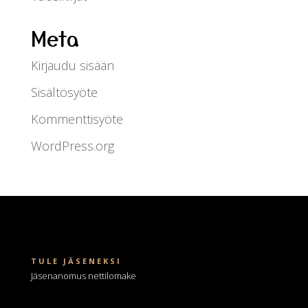
Meta
Kirjaudu sisään
Sisältösyöte
Kommenttisyöte
WordPress.org
TULE JÄSENEKSI
Jäsenanomus nettilomake