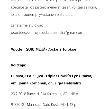
koetulosta. Jos pisteet menevät tasan, voittaa se koira,
jolla on suurempi yksittäinen pistetulos.
Lähetä mejätulokset
osoitteeseen mejacockerspanielit@gmail.com
Vuoden 2018 MEJÄ-Cockeri tulokset
Voittaja:
FI MVA, FI & SE JVA Triplet Hawk`s Eye (Paavo)
om. Jonna Korhonen, ohj.Sirpa Helislahti
29.7.2018 Ruovesi, Piia Kairenius, VOI1 48 p.
9.9.2018 Mäntsälä, Satu Koski, VOI1 48 p.