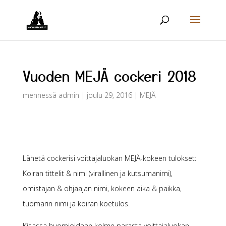
Vuoden MEJÄ cockeri 2018
mennessä
admin
|
joulu 29, 2016
|
MEJÄ
Lähetä cockerisi voittajaluokan MEJÄ-kokeen tulokset:
Koiran tittelit & nimi (virallinen ja kutsumanimi),
omistajan & ohjaajan nimi, kokeen aika & paikka,
tuomarin nimi ja koiran koetulos.
Kisassa huomioidaan kolme parasta voittajaluokan