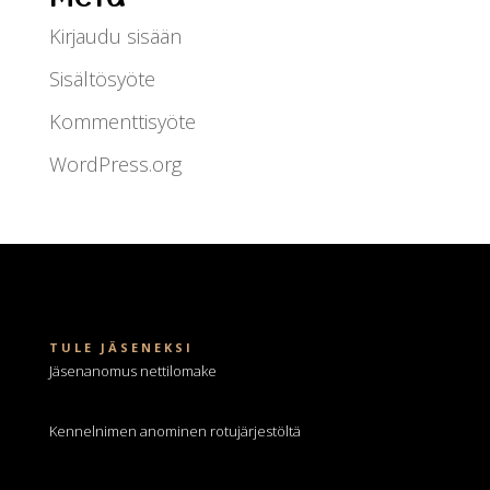
Kirjaudu sisään
Sisältösyöte
Kommenttisyöte
WordPress.org
TULE JÄSENEKSI
Jäsenanomus nettilomake
Kennelnimen anominen
rotujärjestöltä