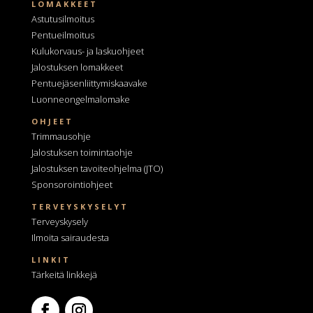
LOMAKKEET
Astutusilmoitus
Pentueilmoitus
Kulukorvaus- ja laskuohjeet
Jalostuksen lomakkeet
Pentuejäsenliittymiskaavake
Luonneongelmalomake
OHJEET
Trimmausohje
Jalostuksen toimintaohje
Jalostuksen tavoiteohjelma
(JTO)
Sponsorointiohjeet
TERVEYSKYSELYT
Terveyskysely
Ilmoita sairaudesta
LINKIT
Tärkeitä linkkejä